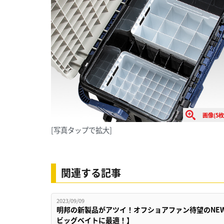
画像(5枚
[写真タップで拡大]
関連する記事
2023/09/09
明邦の新製品がアツイ！オフショアファン待望のNE
ビッグベイトに最適！】