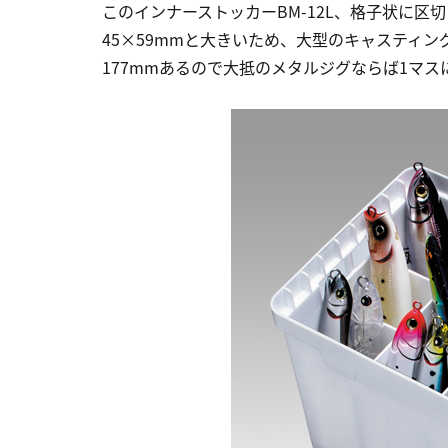
このインナーストッカーBM-12L、格子状に区
45×59mmと大きいため、大型のキャスティ
177mmあるので大抵のメタルジグならば1マ