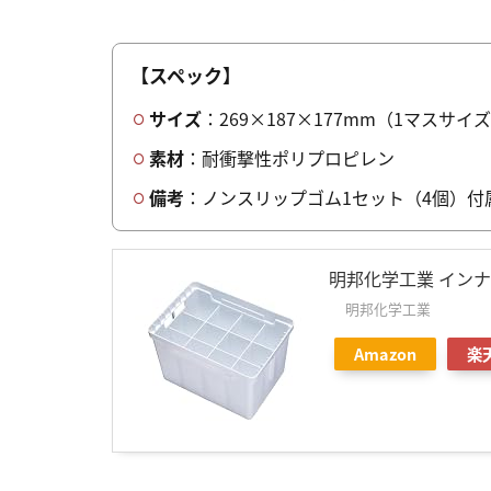
【スペック】
サイズ
：269×187×177mm（1マスサイ
素材
：耐衝撃性ポリプロピレン
備考
：ノンスリップゴム1セット（4個）付
明邦化学工業 イン
明邦化学工業
Amazon
楽