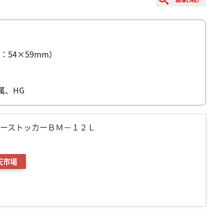
ズ：54×59mm）
属、HG
ナーストッカーＢＭ－１２Ｌ
天市場