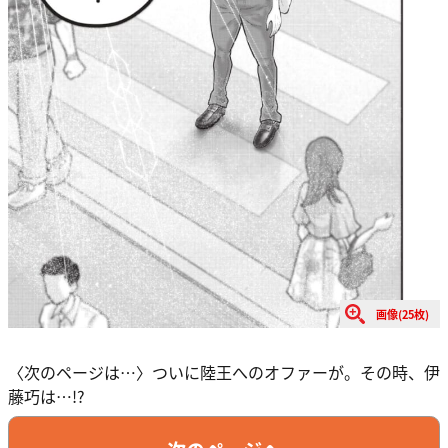
画像(25枚)
〈次のページは…〉ついに陸王へのオファーが。その時、伊
藤巧は…!?