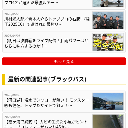
プロ4名が選んだ最強ルアー…
2026/05/29
川村光大郎／青木大介らトッププロの右腕!『陸
王2025CC』で選ばれた最強リ…
2026/04/05
【明日は決勝戦をライブ配信！】雨パワーはど
ちらに味方するのか⁉…
もっと見る
最新の関連記事(ブラックバス)
2026/08/08
【河口湖】増水でシャローが熱い！ モンスター
級も健在、トップ＆サイトで狙え！…
2026/08/07
【霞ヶ浦で異変!?】カビの生えた小魚がヒント
に…。プロトミノーがハマり45セ…