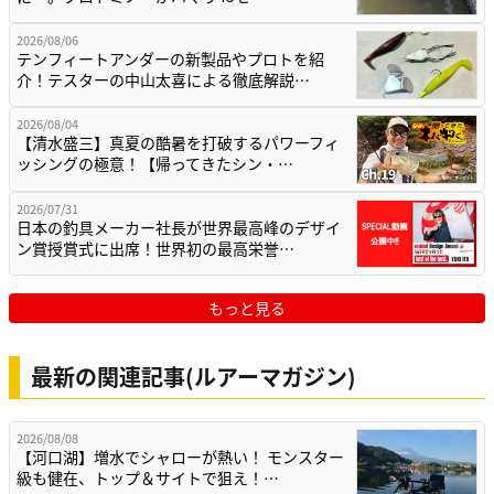
2026/08/06
テンフィートアンダーの新製品やプロトを紹
介！テスターの中山太喜による徹底解説…
2026/08/04
【清水盛三】真夏の酷暑を打破するパワーフィ
ッシングの極意！【帰ってきたシン・…
2026/07/31
日本の釣具メーカー社長が世界最高峰のデザイ
ン賞授賞式に出席！世界初の最高栄誉…
もっと見る
最新の関連記事(ルアーマガジン)
2026/08/08
【河口湖】増水でシャローが熱い！ モンスター
級も健在、トップ＆サイトで狙え！…