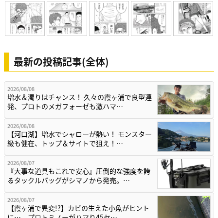
最新の投稿記事(全体)
2026/08/08
増水＆濁りはチャンス！ 久々の霞ヶ浦で良型連
発、プロトのメガフォーゼも激ハマ…
2026/08/08
【河口湖】増水でシャローが熱い！ モンスター
級も健在、トップ＆サイトで狙え！…
2026/08/07
『大事な道具もこれで安心』圧倒的な強度を誇
るタックルバッグがシマノから発売。…
2026/08/07
【霞ヶ浦で異変!?】カビの生えた小魚がヒント
に…。プロトミノーがハマり45セ…