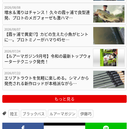
2026/08/08
増水＆濁りはチャンス！ 久々の霞ヶ浦で良型連
発、プロトのメガフォーゼも激ハマ…
2026/08/07
【霞ヶ浦で異変!?】カビの生えた小魚がヒント
に…。プロトミノーがハマり45セ…
2026/07/24
【ルアーマガジン9月号】令和の最新トップウォ
ーターテクニック発売！
2026/07/22
エリアトラウトを気軽に楽しめる。シマノから
発売される新作ロッドが本格派ながら…
もっと見る
陸王
ブラックバス
ルアーマガジン
伊藤巧