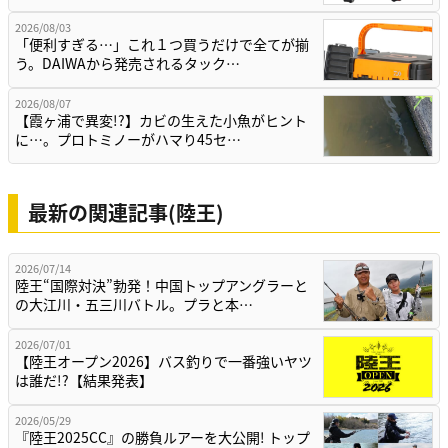
2026/08/03
「便利すぎる…」これ１つ買うだけで全てが揃
う。DAIWAから発売されるタック…
2026/08/07
【霞ヶ浦で異変!?】カビの生えた小魚がヒント
に…。プロトミノーがハマり45セ…
最新の関連記事(陸王)
2026/07/14
陸王“国際対決”勃発！中国トップアングラーと
の大江川・五三川バトル。プラと本…
2026/07/01
【陸王オープン2026】バス釣りで一番強いヤツ
は誰だ!?【結果発表】
2026/05/29
『陸王2025CC』の勝負ルアーを大公開! トップ