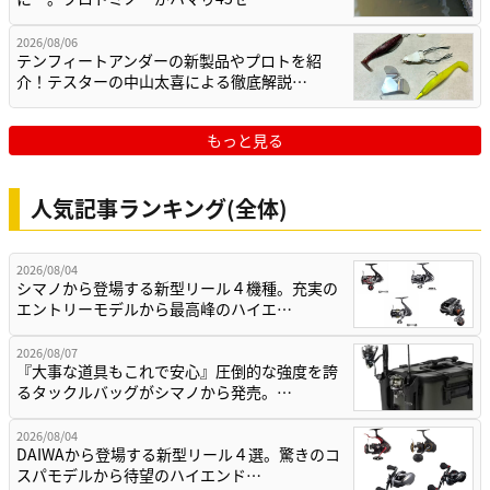
2026/08/06
テンフィートアンダーの新製品やプロトを紹
介！テスターの中山太喜による徹底解説…
もっと見る
人気記事ランキング(全体)
2026/08/04
シマノから登場する新型リール４機種。充実の
エントリーモデルから最高峰のハイエ…
2026/08/07
『大事な道具もこれで安心』圧倒的な強度を誇
るタックルバッグがシマノから発売。…
2026/08/04
DAIWAから登場する新型リール４選。驚きのコ
スパモデルから待望のハイエンド…