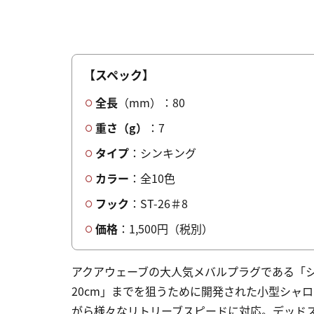
【スペック】
全長
（mm）：80
重さ（g）
：7
タイプ
：シンキング
カラー
：全10色
フック
：ST-26＃8
価格
：1,500円（税別）
アクアウェーブの大人気メバルプラグである「
20cm」までを狙うために開発された小型シャ
がら様々なリトリーブスピードに対応。デッド