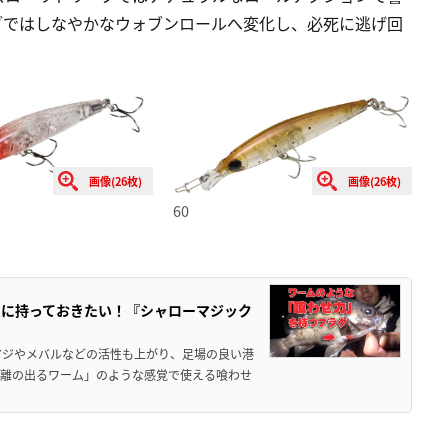
ブではしなやかなウォブンロールへ変化し、必死に逃げ回
画像(26枚)
画像(26枚)
60
ムに持っておきたい！『シャローマジック
アジやメバルなどの活性も上がり、足場の良い港
距離の出るワーム」のような感覚で使える喰わせ