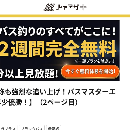
京弥も強烈な追い上げ！バスマスターエ
年少優勝！】（2ページ目）
マガプラス
ブラックバス
伊藤巧