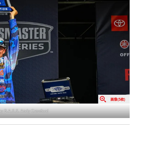
画像(5枚)
y B.A.S.S. Andy Crawford