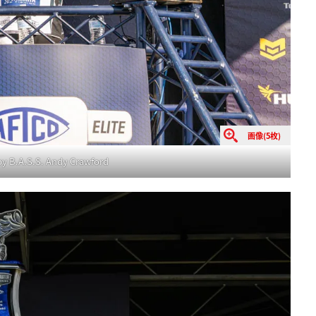
画像(5枚)
y B.A.S.S. Andy Crawford