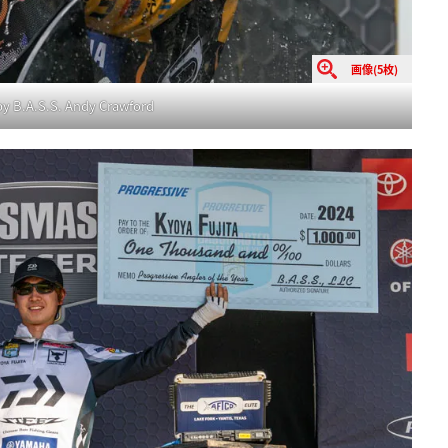
画像(5枚)
y B.A.S.S. Andy Crawford