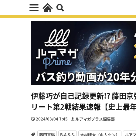
伊藤巧が自己記録更新!? 藤田
リート第2戦結果速報【史上最
2024/03/04 7:45
ルアマガプラス編集部
藤田京弥
B.A.S.S.
木村建太（キムケン）
ルア