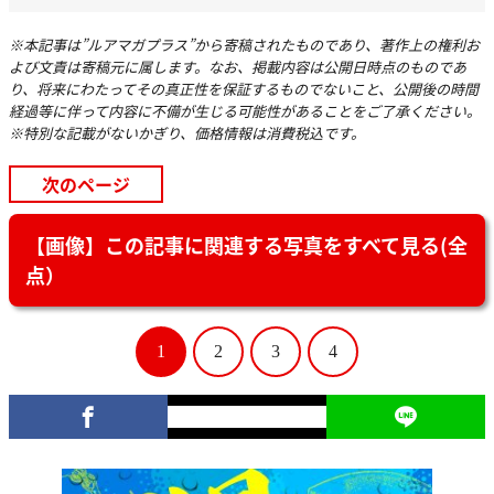
※本記事は”ルアマガプラス”から寄稿されたものであり、著作上の権利お
よび文責は寄稿元に属します。なお、掲載内容は公開日時点のものであ
り、将来にわたってその真正性を保証するものでないこと、公開後の時間
経過等に伴って内容に不備が生じる可能性があることをご了承ください。
※特別な記載がないかぎり、価格情報は消費税込です。
次のページ
【画像】この記事に関連する写真をすべて見る(全
点）
1
2
3
4