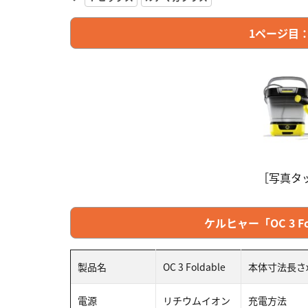
1ページ目：
［写真タ
ケルヒャー「OC 3 F
製品名
OC 3 Foldable
本体寸法長さ
電源
リチウムイオン
充電方法