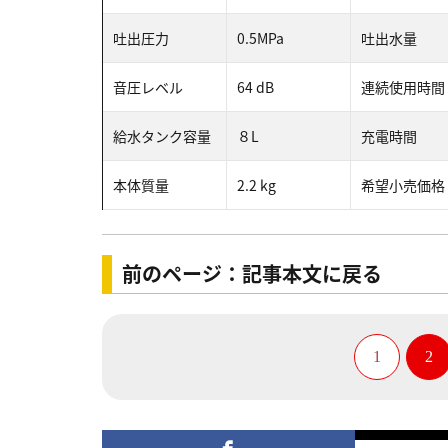
吐出圧力
0.5MPa
吐出水量
音圧レベル
64 dB
連続使用時間
給水タンク容量
８L
充電時間
本体質量
2.2 kg
希望小売価格
前のページ：記事本文に戻る
1
2