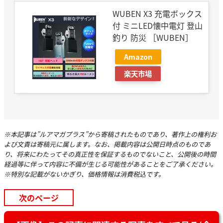
WUBEN X3 充電ボックス
付 ミニLED懐中電灯 登山
釣り 防災 ［WUBEN］
Amazon
楽天市場
※本記事は”ルアマガプラス”から寄稿されたものであり、著作上の権利お
よび文責は寄稿元に属します。なお、掲載内容は公開日時点のものであ
り、将来にわたってその真正性を保証するものでないこと、公開後の時間
経過等に伴って内容に不備が生じる可能性があることをご了承ください。
※特別な記載がないかぎり、価格情報は消費税込です。
次のページ