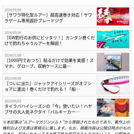
2024/05/05
［サワラ特化型ルアー］超高速巻き対応！サワ
ラゲーム専用設計ブレードジグ
2024/05/04
［GW釣行のお供にピッタリ！］カンタン巻くだ
けで釣れちゃうルアーを解説！
2024/01/08
［1000円でおつり］貼るだけで効果を実感！ス
マホ、グローブ、収納ケースに最…
2023/08/26
［ついに出た］ジャックアイシリーズがオフシ
ョアに進出！巻くだけで釣れる！「船…
2023/05/03
タイラバハイシーズンの「今」使いたい！ハヤ
ブサの大人気ネクタイ『バルキーカー…
※本記事は”ルアーマガジンソルト”から寄稿されたものであり、著作上の
権利および文責は寄稿元に属します。なお、掲載内容は公開日時点のもの
であり、将来にわたってその真正性を保証するものでないこと、公開後の