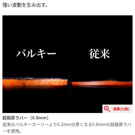
強い波動を生み出す。
画像(11枚)
超極厚ラバー（0.8mm）
従来のバルキーカーリーより0.2mm分厚くなる0.8mmの超極厚ラバ
ーを使用。