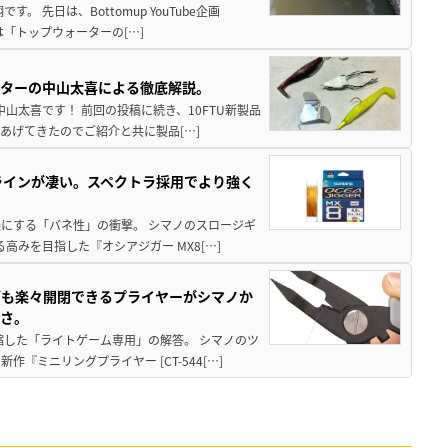
 先日は、Bottomup YouTube企画
は「トップウォーターの[…]
スターの中山太喜による徹底解説。
中山太喜です！ 前回の投稿に続き、10FTU新製品
あげてきたのでご紹介と共に製品[…]
ラインが凄い。スペクトラ採用でより強く
楽にする「バネ性」の衝撃。 シマノのスロージギ
高みを目指した『オシアジガー MX8[…]
グも楽々開閉できるプライヤーがシマノか
すさ。
縮した「ライトゲーム専用」の解答。 シマノのツ
ミニリングプライヤー [CT-544[…]