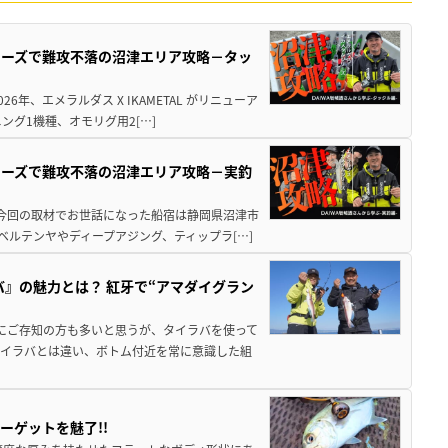
シリーズで難攻不落の沼津エリア攻略－タッ
年、エメラルダス X IKAMETAL がリニューア
グ1機種、オモリグ用2[…]
シリーズで難攻不落の沼津エリア攻略－実釣
 今回の取材でお世話になった船宿は静岡県沼津市
ベルテンヤやディープアジング、ティップラ[…]
バ』の魅力とは？ 紅牙で“アマダイグラン
既にご存知の方も多いと思うが、タイラバを使って
タイラバとは違い、ボトム付近を常に意識した組
ーゲットを魅了!!