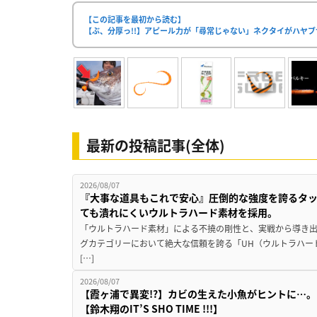
【この記事を最初から読む】
【ぶ、分厚っ!!】アピール力が「尋常じゃない」ネクタイがハヤ
最新の投稿記事(全体)
2026/08/07
『大事な道具もこれで安心』圧倒的な強度を誇るタ
ても潰れにくいウルトラハード素材を採用。
「ウルトラハード素材」による不撓の剛性と、実戦から導き出
グカテゴリーにおいて絶大な信頼を誇る「UH（ウルトラハー
[…]
2026/08/07
【霞ヶ浦で異変!?】カビの生えた小魚がヒントに…。
【鈴木翔のIT’S SHO TIME !!!】