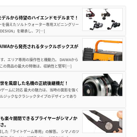
パモデルから待望のハイエンドモデルまで！
パワーを備えたソルトウォーター専用スピニングリー
ESIGN」を継承し、フ[…]
AIWAから発売されるタックルボックスが
、エリア専用の操作性と機動力。 DAIWAから
この商品の最大の特徴は、収納性と堅牢[…]
一世を風靡した名機の正統後継機だ！
のゲームに対応 最大の魅力は、当時の面影を強く
ルジックなクラシックタイプのデザインであり
グも楽々開閉できるプライヤーがシマノか
すさ。
縮した「ライトゲーム専用」の解答。 シマノのツ