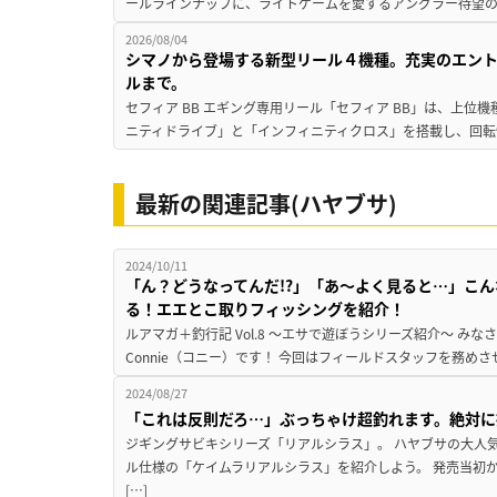
ールラインナップに、ライトゲームを愛するアングラー待望の新作『
2026/08/04
シマノから登場する新型リール４機種。充実のエン
ルまで。
セフィア BB エギング専用リール「セフィア BB」は、上
ニティドライブ」と「インフィニティクロス」を搭載し、回転
最新の関連記事(ハヤブサ)
2024/10/11
「ん？どうなってんだ!?」「あ〜よく見ると…」こ
る！エエとこ取りフィッシングを紹介！
ルアマガ＋釣行記 Vol.8 ～エサで遊ぼうシリーズ紹介～ み
Connie（コニー）です！ 今回はフィールドスタッフを務め
2024/08/27
「これは反則だろ…」ぶっちゃけ超釣れます。絶対に
ジギングサビキシリーズ「リアルシラス」。 ハヤブサの大人
ル仕様の「ケイムラリアルシラス」を紹介しよう。 発売当初
[…]