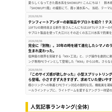
夏らしくなってきた霞水系をSHOWUP!! こんにちは！ 鈴木翔です。
『SHOWUP!!霞』の撮影にて、霞ヶ浦水系へ。 当初、テーマ
2026/08/06
テンフィートアンダーの新製品やプロトを紹介！テ
10FTUの期待高まる新作 皆さんこんにちは10FTUテスターの
やプロト製品を使って大江川とその近くの五三川水系で釣果を
2026/08/06
完全に『別物』。10年の時を経て進化したシマノの
生まれ変わった。
低伸度の限界を突破する「MX+工法」と、ジグ操作を劇的に
ング専用PEラインとして登場した「MX4」から10年。さらなる
2026/08/06
『このサイズ感が欲しかった』小型スプリットリン
ら登場。小さすぎず大きすぎず、求めていた使いや
極小リングへの執着とPEライン対応の鋭利な刃。機能美を凝
ールラインナップに、ライトゲームを愛するアングラー待望の新作『
人気記事ランキング(全体)