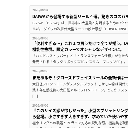
2026/08/04
DAIWAから登場する新型リール４選。驚きのコス
BG SW 「BG SW」は、世界中の大型魚と対峙するための
ルだ。 ダイワの次世代大型リールの設計思想「POWERDRIVE D
2026/08/03
「便利すぎる…」これ１つ買うだけで全てが揃う。D
機能性抜群。限定カラーでオシャレなデザインに。
「ハンドルストッパー」と「トランスフォーム仕様」がもたらす
発売される「タックルボックスTB カスタム プレッソSP」。
2026/08/06
まだあるぞ！クローズドフェイスリールの最新作は
大口径フロントコーンがノスタルジック！ しかし中身は現代
残す存在感抜群の大口径アルミフロントコーン。どこかノスタ
[…]
2026/08/06
『このサイズ感が欲しかった』小型スプリットリン
ら登場。小さすぎず大きすぎず、求めていた使いや
極小リングへの執着とPEライン対応の鋭利な刃。機能美を凝