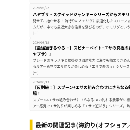
2024/06/22
ハヤブサ・スクイッドジャンキーシリーズからオモリ
見せて、抱かせる！ 流行りのオモリグに最適化したスローフ
ムだが、中でも最近大きな注目を浴びるのが、オモリグとい
[…]
2024/06/18
【最強過ぎるやろ…】スピナーベイト+エサの究極の
ヤブサ）』
ブレードのキラメキと根掛かり回避能力は海でも効果てきめん
るルアー感覚でエサ釣りが楽しめる「エサで遊ぼう」シリーズ
[…]
2024/06/13
【反則級！】スプーン+エサの組み合わせにさらなる
場！
スプーン&エサの組み合わせにさらなる+αの釣れる要素が!?
アー感覚でエサ釣りが楽しめる「エサで遊ぼう」シリーズ。 昨
最新の関連記事(海釣り(オフショア／