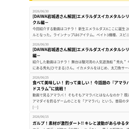
2026/06/30
[DAIWA岩城透さん解説]エメラルダスイカメタル
クル編－
今回紹介する動画はコチラ！ 新生エメラルダスXここに誕生 2026
ルとなった。ラインナップは6アイテム。ベイト3機種、スピニン
2026/06/30
[DAIWA岩城透さん解説]エメラルダスイカメタル
編－
紹介した動画はコチラ！ 舞台は駿河湾の人気遊漁船＂秀丸＂
にある秀丸(ひでまる)さん。イカメタルをはじめ、太刀魚サー
2026/06/25
食べて美味しい！ 釣って楽しい！ 今話題の『アマラ
ドスラム”に挑戦！
動画で見るアマラバ！ そもそもアマラバとはなんなのか？ 
アマダイを釣るゲームのことを「アマラバ」という。普段の
[…]
2026/06/15
ガルプ！素材が激烈ダート!! キレと波動があらゆるタ