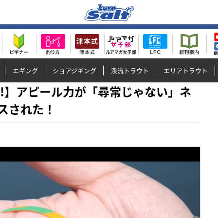
エギング
ショアジギング
渓流トラウト
エリアトラウト
厚っ!!】アピール力が「尋常じゃない」ネ
スされた！