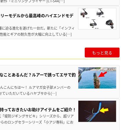
ミニリングプライヤー [CT-544[…]
トリーモデルから最高峰のハイエンドモデ
位機種に迫る進化を遂げた一台だ。新たに「インフィ
性能とギアの耐久性が大幅に向上している[…]
もっと見る
んなことあるんだ？ルアーで誘ってエサで釣
なさんこんにちは～！ ルアマガ女子部メンバーの
させていただいているハヤブサから[…]
持っておきたいお助けアイテムをご紹介！
気「堤防ジギングサビキ」シリーズから、超リア
からのロングセラーシリーズ「小アジ専科」にお