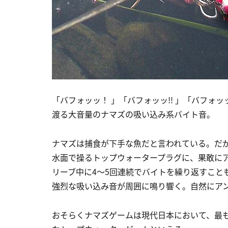
「バフォッッ！ 」「バフォッッ!! 」「バフォッッ
渡る大音量のナマズの吸い込み系バイト音。
ナマズは捕食が下手な魚だと言われている。だ
水面で操るトップウォータープラグに、果敢に
リーブ中に4～5回連続でバイトを繰り返すこと
強烈な吸い込み音が周囲に鳴り響く。自然にア
おそらくナマズゲームは現代日本において、最