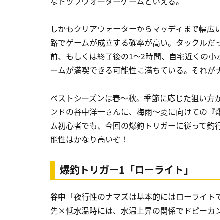
なトップウォーターゲームといえる。
しかもクリアウォーターからマッディまで幅広
路でゲームが成立する確率が高い。タックルだ
前、もしくは終了後の1～2時間、自宅近くの小
ームが満喫できる可能性に満ちている。それが
ベストシーズンは春～秋。季節に応じた狙い方
ンドの谷中洋一さんに、梅雨～夏に向けての『
ム初心者でも、今回の爆釣トリガーに従って釣
能性はかなり高いぞ！
爆釣トリガー1「ローライト」
谷中
「夜行性のナマズは基本的にはローライト
先×低水温時には、水温上昇の関係でドピーカ