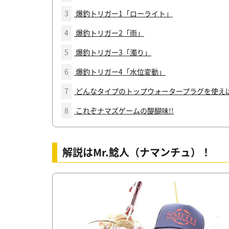
3
爆釣トリガー1「ローライト」
4
爆釣トリガー2「雨」
5
爆釣トリガー3「濁り」
6
爆釣トリガー4「水位変動」
7
どんなタイプのトップウォータープラグを使え
8
これぞナマズゲームの醍醐味!!
解説はMr.鯰人（ナマンチュ）！