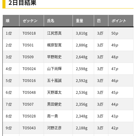
2日目結果
順
ゼッケン
氏名
重量
匹
ポイント
1
位
TO5018
江尻悠真
3,810g
3
匹
50
p
2
位
TO501
梶原智寛
2,886g
3
匹
49
p
3
位
TO509
早野剛史
2,648g
3
匹
48
p
4
位
TO5024
山下尚輝
2,598g
3
匹
47
p
5
位
TO5016
五十嵐誠
2,592g
3
匹
46
p
6
位
TO5048
天野雄太
2,536g
3
匹
45
p
7
位
TO507
黒田健史
2,356g
3
匹
44
p
8
位
TO5028
南一貴
2,348g
3
匹
43
p
9
位
TO5043
河野正彦
2,188g
3
匹
42
p