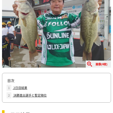
画像(4枚)
目次
1
2日目結果
2
決勝進出選手と暫定順位