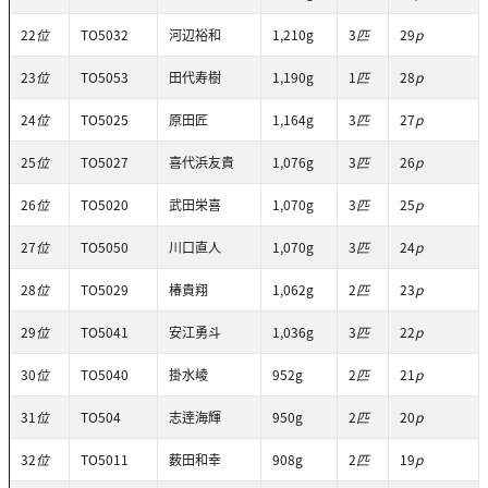
22
位
TO5032
河辺裕和
1,210g
3
匹
29
p
23
位
TO5053
田代寿樹
1,190g
1
匹
28
p
24
位
TO5025
原田匠
1,164g
3
匹
27
p
25
位
TO5027
喜代浜友貴
1,076g
3
匹
26
p
26
位
TO5020
武田栄喜
1,070g
3
匹
25
p
27
位
TO5050
川口直人
1,070g
3
匹
24
p
28
位
TO5029
椿貴翔
1,062g
2
匹
23
p
29
位
TO5041
安江勇斗
1,036g
3
匹
22
p
30
位
TO5040
掛水崚
952g
2
匹
21
p
31
位
TO504
志逹海輝
950g
2
匹
20
p
32
位
TO5011
薮田和幸
908g
2
匹
19
p