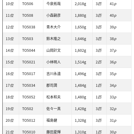
10
位
TO506
今泉拓哉
2,018g
3
匹
41
p
11
位
TO508
小森嗣彦
1,880g
3
匹
40
p
12
位
TO5038
青木大介
1,650g
3
匹
39
p
13
位
TO503
鈴木隆之
1,646g
3
匹
38
p
14
位
TO5044
山岡計文
1,602g
3
匹
37
p
15
位
TO5021
小林明人
1,514g
2
匹
36
p
16
位
TO5017
吉川永遠
1,496g
3
匹
35
p
17
位
TO5034
郡司潤
1,484g
1
匹
34
p
18
位
TO5052
松本和夫
1,480g
1
匹
33
p
19
位
TO502
佐々一真
1,428g
3
匹
32
p
20
位
TO5012
福島健
1,328g
3
匹
31
p
21
位
TO5010
藤田夏輝
1,310g
1
匹
30
p