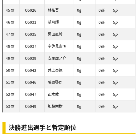
45
位
TO5026
林祐吾
0g
0
匹
5
p
46
位
TO5033
望月輝
0g
0
匹
5
p
47
位
TO5035
黒田直希
0g
0
匹
5
p
48
位
TO5037
宇佐見素明
0g
0
匹
5
p
49
位
TO5039
安尾虎ノ介
0g
0
匹
5
p
50
位
TO5042
井上泰徳
0g
0
匹
5
p
51
位
TO5046
藤原啓司
0g
0
匹
5
p
52
位
TO5047
正木敦
0g
0
匹
5
p
53
位
TO5049
加藤栄樹
0g
0
匹
5
p
決勝進出選手と暫定順位