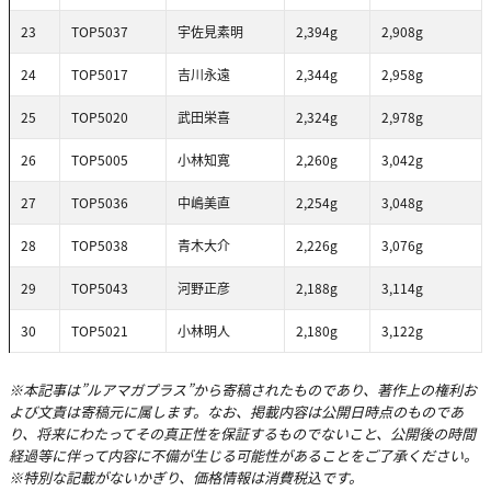
23
TOP5037
宇佐見素明
2,394g
2,908g
24
TOP5017
吉川永遠
2,344g
2,958g
25
TOP5020
武田栄喜
2,324g
2,978g
26
TOP5005
小林知寛
2,260g
3,042g
27
TOP5036
中嶋美直
2,254g
3,048g
28
TOP5038
青木大介
2,226g
3,076g
29
TOP5043
河野正彦
2,188g
3,114g
30
TOP5021
小林明人
2,180g
3,122g
※本記事は”ルアマガプラス”から寄稿されたものであり、著作上の権利お
よび文責は寄稿元に属します。なお、掲載内容は公開日時点のものであ
り、将来にわたってその真正性を保証するものでないこと、公開後の時間
経過等に伴って内容に不備が生じる可能性があることをご了承ください。
※特別な記載がないかぎり、価格情報は消費税込です。