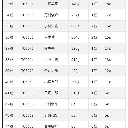
33
位
TO5036
中嶋美直
740g
1
匹
18
p
34
位
TO5015
野村俊介
732g
1
匹
17
p
35
位
TO505
小林知寛
688g
2
匹
16
p
36
位
TO5031
青木哲
604g
2
匹
15
p
37
位
TO5045
篠塚亮
586g
1
匹
14
p
38
位
TO5014
山下一也
512g
1
匹
13
p
39
位
TO5023
今江克隆
422g
1
匹
12
p
40
位
TO5051
小松友哉
390g
1
匹
11
p
41
位
TO5030
田畑二郎
316g
1
匹
5
p
42
位
TO5013
市村修平
0g
0
匹
5
p
43
位
TO5019
SHINGO
0g
0
匹
5
p
44
位
TO5022
宮嶋駿介
0g
0
匹
5
p