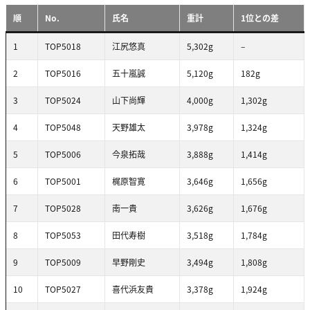
順
No.
氏名
重計
1位との差
1
TOP5018
江尻悠真
5,302g
–
2
TOP5016
五十嵐誠
5,120g
182g
3
TOP5024
山下尚輝
4,000g
1,302g
4
TOP5048
天野雄太
3,978g
1,324g
5
TOP5006
今泉拓哉
3,888g
1,414g
6
TOP5001
梶原智寛
3,646g
1,656g
7
TOP5028
南一貴
3,626g
1,676g
8
TOP5053
田代寿樹
3,518g
1,784g
9
TOP5009
早野剛史
3,494g
1,808g
10
TOP5027
喜代浜友貴
3,378g
1,924g