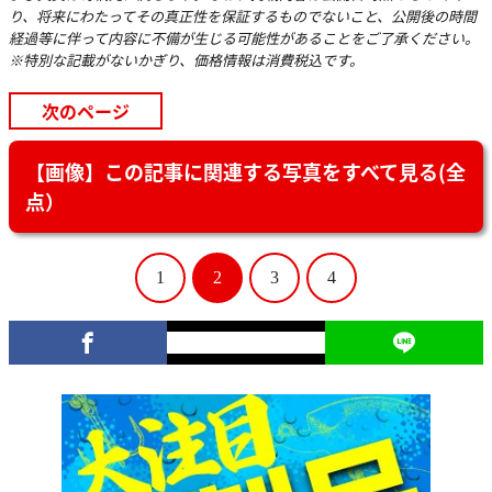
り、将来にわたってその真正性を保証するものでないこと、公開後の時間
経過等に伴って内容に不備が生じる可能性があることをご了承ください。
※特別な記載がないかぎり、価格情報は消費税込です。
次のページ
【画像】この記事に関連する写真をすべて見る(全
点）
1
2
3
4