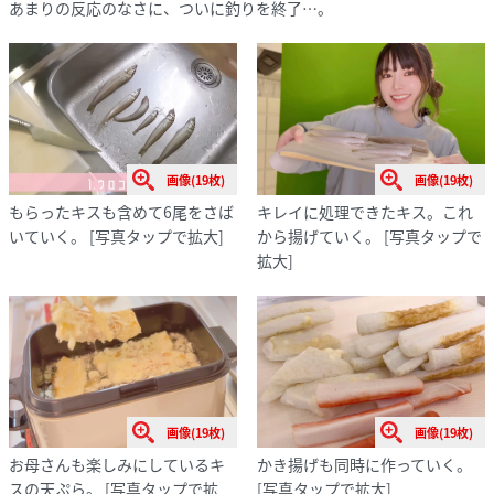
あまりの反応のなさに、ついに釣りを終了…。
画像(19枚)
画像(19枚)
もらったキスも含めて6尾をさば
キレイに処理できたキス。これ
いていく。
[写真タップで拡大]
から揚げていく。
[写真タップで
拡大]
画像(19枚)
画像(19枚)
お母さんも楽しみにしているキ
かき揚げも同時に作っていく。
スの天ぷら。
[写真タップで拡
[写真タップで拡大]