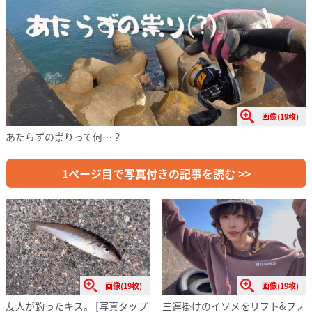
画像(19枚)
あたらずの祟りって何…？
1ページ目で写真付きの記事を読む >>
画像(19枚)
画像(19枚)
友人が釣ったキス。
[写真タップ
三連掛けのイソメをリフト&フォ