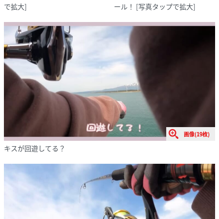
で拡大]
ール！
[写真タップで拡大]
画像(19枚)
キスが回遊してる？