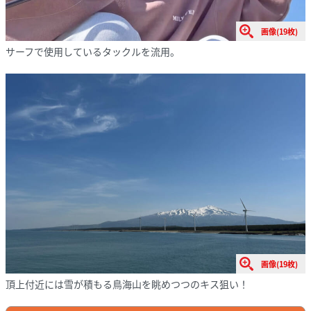
画像(19枚)
サーフで使用しているタックルを流用。
画像(19枚)
頂上付近には雪が積もる鳥海山を眺めつつのキス狙い！