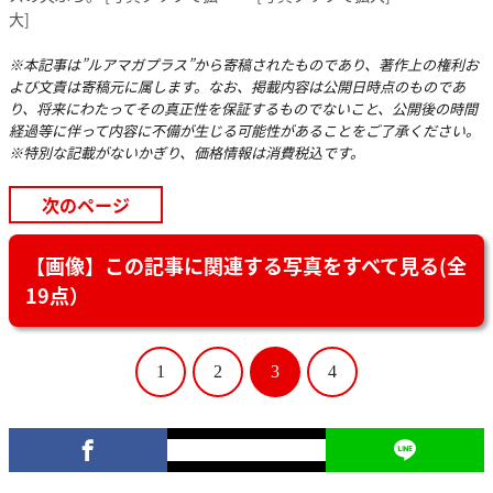
大]
※本記事は”ルアマガプラス”から寄稿されたものであり、著作上の権利お
よび文責は寄稿元に属します。なお、掲載内容は公開日時点のものであ
り、将来にわたってその真正性を保証するものでないこと、公開後の時間
経過等に伴って内容に不備が生じる可能性があることをご了承ください。
※特別な記載がないかぎり、価格情報は消費税込です。
次のページ
【画像】この記事に関連する写真をすべて見る(全
19点）
1
2
3
4