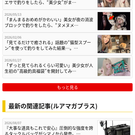
エサで釣りをしたら、“美少女”がま…
2026/05/13
「まんまるおめめがかわいい」美女が夜の消波
ブロックで釣りをしたら、“ヌメヌメ…
2026/02/06
「見てるだけで癒される」話題の“猫型スプー
ン”を使って釣りをしてみた結果…。…
2026/01/27
「ずっと見てられるくらい可愛い」美少女が人
生初の“高級釣具福袋”を開封してみ…
もっと見る
最新の関連記事(ルアマガプラス)
2026/08/07
『大事な道具もこれで安心』圧倒的な強度を誇
るタックルバッグがシマノから発売。…