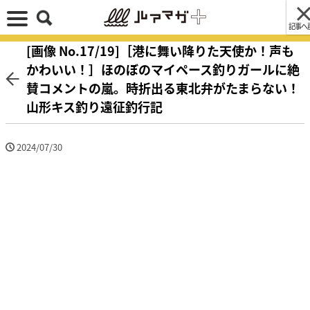
記事へ
[画像 No.17/19]［港に舞い降りた天使か！声も
かわいい！］ほのぼのマイペース釣りガールに絶
賛コメントの嵐。時折出る東北弁がたまらない！
山形キス釣り遠征釣行記
2024/07/30