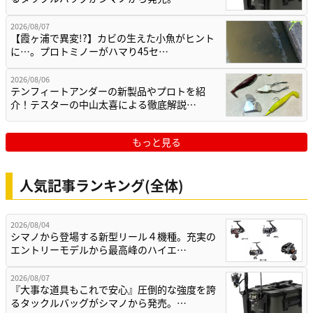
2026/08/07
【霞ヶ浦で異変!?】カビの生えた小魚がヒント
に…。プロトミノーがハマり45セ…
2026/08/06
テンフィートアンダーの新製品やプロトを紹
介！テスターの中山太喜による徹底解説…
もっと見る
人気記事ランキング(全体)
2026/08/04
シマノから登場する新型リール４機種。充実の
エントリーモデルから最高峰のハイエ…
2026/08/07
『大事な道具もこれで安心』圧倒的な強度を誇
るタックルバッグがシマノから発売。…