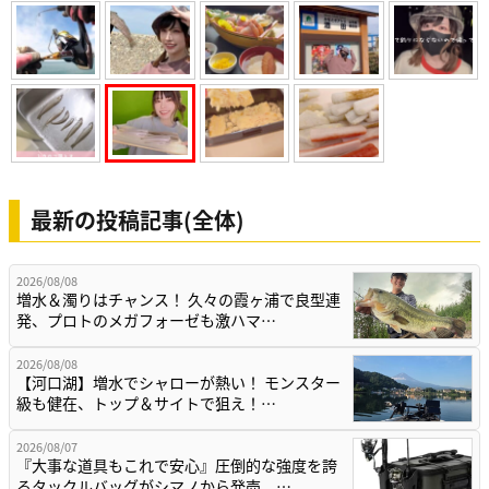
最新の投稿記事(全体)
2026/08/08
増水＆濁りはチャンス！ 久々の霞ヶ浦で良型連
発、プロトのメガフォーゼも激ハマ…
2026/08/08
【河口湖】増水でシャローが熱い！ モンスター
級も健在、トップ＆サイトで狙え！…
2026/08/07
『大事な道具もこれで安心』圧倒的な強度を誇
るタックルバッグがシマノから発売。…