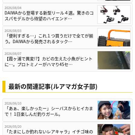
2026/08/04
DAIWAから登場する新型リール４選。驚きのコ
スパモデルから待望のハイエンド…
2026/08/03
「便利すぎる…」これ１つ買うだけで全てが揃
う。DAIWAから発売されるタック…
2026/08/07
【霞ヶ浦で異変!?】カビの生えた小魚がヒント
に…。プロトミノーがハマり45セ…
最新の関連記事(ルアマガ女子部)
2026/06/10
「あぁ、楽しかったー」シーバスからヒイカま
で！ 1日楽しんだ釣りガール。
2026/05/20
「たまにしか釣れないレアキャラ」イチゴ味の