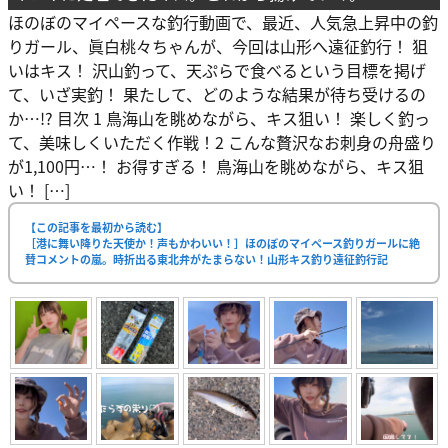
ほのぼのマイペースな釣行動画で、最近、人気急上昇中の釣
りガール、眞白桃々ちゃんが、今回は山形へ遠征釣行！ 狙
いはキス！ 沢山釣って、天ぷらで食べるという目標を掲げ
て、いざ実釣！ 果たして、どのような結果が待ち受けるの
か…!? 目次 1 鳥海山を眺めながら、キス狙い！ 楽しく釣っ
て、美味しくいただく作戦！2 こんな贅沢なお刺身の舟盛り
が1,100円…！ お得すぎる！ 鳥海山を眺めながら、キス狙
い！ […]
【この記事を最初から読む】
［港に舞い降りた天使か！声もかわいい！］ほのぼのマイペース釣りガールに絶
賛コメントの嵐。時折出る東北弁がたまらない！山形キス釣り遠征釣行記