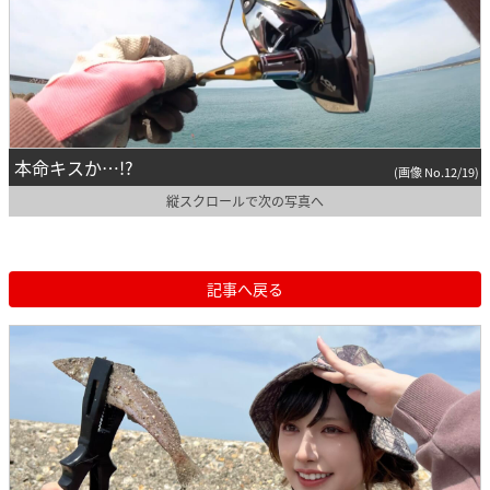
本命キスか…!?
(画像 No.12/19)
縦スクロールで次の写真へ
記事へ戻る