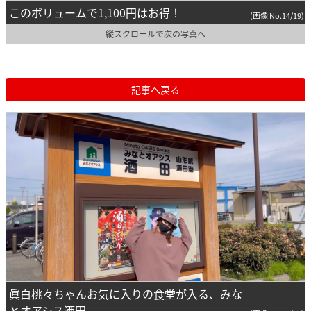
このボリュームで1,100円はお得！
(画像 No.14/19)
縦スクロールで次の写真へ
記事へ戻る
眞白桃々ちゃんお気に入りの食堂が入る、みな
とオアシス酒田。