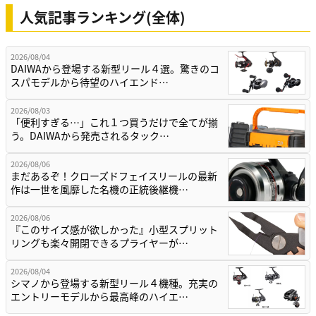
人気記事ランキング(全体)
2026/08/04
DAIWAから登場する新型リール４選。驚きのコ
スパモデルから待望のハイエンド…
2026/08/03
「便利すぎる…」これ１つ買うだけで全てが揃
う。DAIWAから発売されるタック…
2026/08/06
まだあるぞ！クローズドフェイスリールの最新
作は一世を風靡した名機の正統後継機…
2026/08/06
『このサイズ感が欲しかった』小型スプリット
リングも楽々開閉できるプライヤーが…
2026/08/04
シマノから登場する新型リール４機種。充実の
エントリーモデルから最高峰のハイエ…