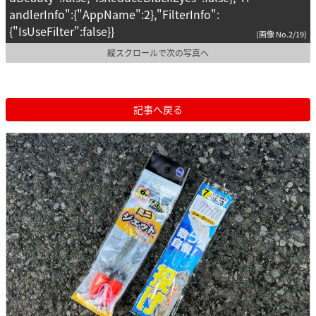
andlerInfo":{"AppName":2},"FilterInfo":
{"IsUseFilter":false}}
(画像 No.2/19)
縦スクロールで次の写真へ
記事へ戻る