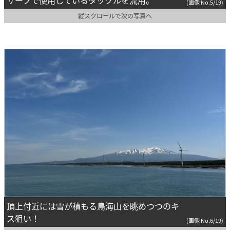
サーフで使用しているタックルを流用。
(画像 No.5/19)
縦スクロールで次の写真へ
頂上付近には雪が積もる鳥海山を眺めつつのキ
ス狙い！
(画像 No.6/19)