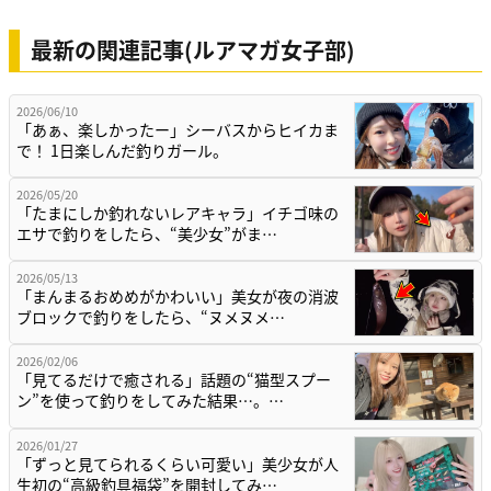
最新の関連記事(ルアマガ女子部)
2026/06/10
「あぁ、楽しかったー」シーバスからヒイカま
で！ 1日楽しんだ釣りガール。
2026/05/20
「たまにしか釣れないレアキャラ」イチゴ味の
エサで釣りをしたら、“美少女”がま…
2026/05/13
「まんまるおめめがかわいい」美女が夜の消波
ブロックで釣りをしたら、“ヌメヌメ…
2026/02/06
「見てるだけで癒される」話題の“猫型スプー
ン”を使って釣りをしてみた結果…。…
2026/01/27
「ずっと見てられるくらい可愛い」美少女が人
生初の“高級釣具福袋”を開封してみ…