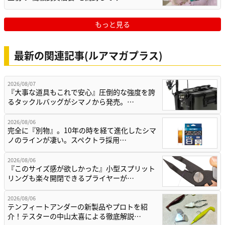
もっと見る
最新の関連記事(ルアマガプラス)
2026/08/07
『大事な道具もこれで安心』圧倒的な強度を誇
るタックルバッグがシマノから発売。…
2026/08/06
完全に『別物』。10年の時を経て進化したシマ
ノのラインが凄い。スペクトラ採用…
2026/08/06
『このサイズ感が欲しかった』小型スプリット
リングも楽々開閉できるプライヤーが…
2026/08/06
テンフィートアンダーの新製品やプロトを紹
介！テスターの中山太喜による徹底解説…