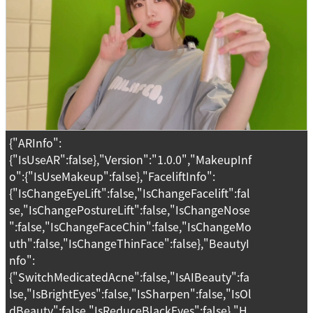
{"ARInfo":
{"IsUseAR":false},"Version":"1.0.0","MakeupInf
o":{"IsUseMakeup":false},"FaceliftInfo":
{"IsChangeEyeLift":false,"IsChangeFacelift":fal
se,"IsChangePostureLift":false,"IsChangeNose
":false,"IsChangeFaceChin":false,"IsChangeMo
uth":false,"IsChangeThinFace":false},"BeautyI
nfo":
{"SwitchMedicatedAcne":false,"IsAIBeauty":fa
lse,"IsBrightEyes":false,"IsSharpen":false,"IsOl
dBeauty":false,"IsReduceBlackEyes":false},"H