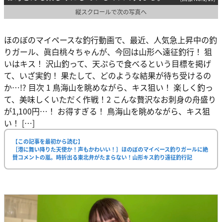
縦スクロールで次の写真へ
ほのぼのマイペースな釣行動画で、最近、人気急上昇中の釣
りガール、眞白桃々ちゃんが、今回は山形へ遠征釣行！ 狙
いはキス！ 沢山釣って、天ぷらで食べるという目標を掲げ
て、いざ実釣！ 果たして、どのような結果が待ち受けるの
か…!? 目次 1 鳥海山を眺めながら、キス狙い！ 楽しく釣っ
て、美味しくいただく作戦！2 こんな贅沢なお刺身の舟盛り
が1,100円…！ お得すぎる！ 鳥海山を眺めながら、キス狙
い！ […]
【この記事を最初から読む】
［港に舞い降りた天使か！声もかわいい！］ほのぼのマイペース釣りガールに絶
賛コメントの嵐。時折出る東北弁がたまらない！山形キス釣り遠征釣行記