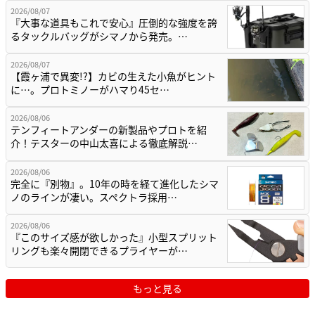
2026/08/07
『大事な道具もこれで安心』圧倒的な強度を誇
るタックルバッグがシマノから発売。…
2026/08/07
【霞ヶ浦で異変!?】カビの生えた小魚がヒント
に…。プロトミノーがハマり45セ…
2026/08/06
テンフィートアンダーの新製品やプロトを紹
介！テスターの中山太喜による徹底解説…
2026/08/06
完全に『別物』。10年の時を経て進化したシマ
ノのラインが凄い。スペクトラ採用…
2026/08/06
『このサイズ感が欲しかった』小型スプリット
リングも楽々開閉できるプライヤーが…
もっと見る