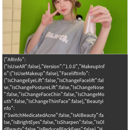
{"ARInfo":
{"IsUseAR":false},"Version":"1.0.0","MakeupInf
o":{"IsUseMakeup":false},"FaceliftInfo":
{"IsChangeEyeLift":false,"IsChangeFacelift":fal
se,"IsChangePostureLift":false,"IsChangeNose
":false,"IsChangeFaceChin":false,"IsChangeMo
uth":false,"IsChangeThinFace":false},"BeautyI
nfo":
{"SwitchMedicatedAcne":false,"IsAIBeauty":fa
lse,"IsBrightEyes":false,"IsSharpen":false,"IsOl
dBeauty":false,"IsReduceBlackEyes":false},"H