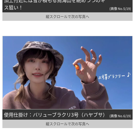
頂上付近には雪が積もる鳥海山を眺めつつのキ
ス狙い！
(画像 No.5/19)
縦スクロールで次の写真へ
使用仕掛け：バリューブラクリ3号（ハヤブサ）
(画像 No.6/19)
縦スクロールで次の写真へ