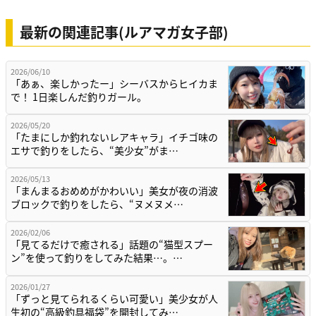
最新の関連記事(ルアマガ女子部)
2026/06/10
「あぁ、楽しかったー」シーバスからヒイカま
で！ 1日楽しんだ釣りガール。
2026/05/20
「たまにしか釣れないレアキャラ」イチゴ味の
エサで釣りをしたら、“美少女”がま…
2026/05/13
「まんまるおめめがかわいい」美女が夜の消波
ブロックで釣りをしたら、“ヌメヌメ…
2026/02/06
「見てるだけで癒される」話題の“猫型スプー
ン”を使って釣りをしてみた結果…。…
2026/01/27
「ずっと見てられるくらい可愛い」美少女が人
生初の“高級釣具福袋”を開封してみ…