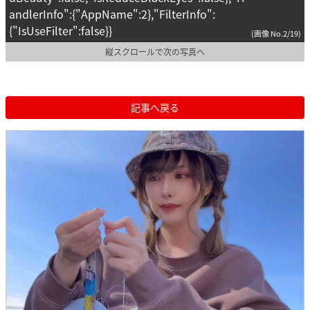
andlerInfo":{"AppName":2},"FilterInfo":
{"IsUseFilter":false}}
(画像 No.2/19)
縦スクロールで次の写真へ
記事へ戻る