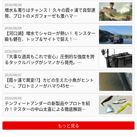
2026/08/08
増水＆濁りはチャンス！ 久々の霞ヶ浦で良型連
発、プロトのメガフォーゼも激ハマ…
2026/08/08
【河口湖】増水でシャローが熱い！ モンスター
級も健在、トップ＆サイトで狙え！…
2026/08/07
『大事な道具もこれで安心』圧倒的な強度を誇
るタックルバッグがシマノから発売。…
2026/08/07
【霞ヶ浦で異変!?】カビの生えた小魚がヒント
に…。プロトミノーがハマり45セ…
2026/08/06
テンフィートアンダーの新製品やプロトを紹
介！テスターの中山太喜による徹底解説…
もっと見る