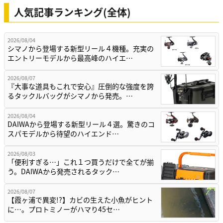
人気記事ランキング(全体)
2026/08/04
シマノから登場する新型リール４機種。充実の
エントリーモデルから最高峰のハイエ…
2026/08/07
『大事な道具もこれで安心』圧倒的な強度を誇
るタックルバッグがシマノから発売。…
2026/08/04
DAIWAから登場する新型リール４選。驚きのコ
スパモデルから待望のハイエンド…
2026/08/03
「便利すぎる…」これ１つ買うだけで全てが揃
う。DAIWAから発売されるタック…
2026/08/07
【霞ヶ浦で異変!?】カビの生えた小魚がヒント
に…。プロトミノーがハマり45セ…