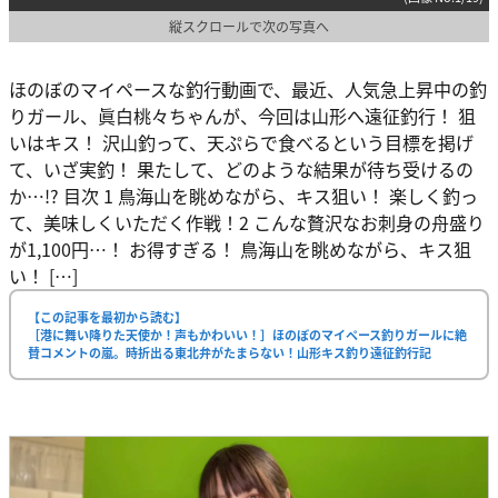
縦スクロールで次の写真へ
ほのぼのマイペースな釣行動画で、最近、人気急上昇中の釣
りガール、眞白桃々ちゃんが、今回は山形へ遠征釣行！ 狙
いはキス！ 沢山釣って、天ぷらで食べるという目標を掲げ
て、いざ実釣！ 果たして、どのような結果が待ち受けるの
か…!? 目次 1 鳥海山を眺めながら、キス狙い！ 楽しく釣っ
て、美味しくいただく作戦！2 こんな贅沢なお刺身の舟盛り
が1,100円…！ お得すぎる！ 鳥海山を眺めながら、キス狙
い！ […]
【この記事を最初から読む】
［港に舞い降りた天使か！声もかわいい！］ほのぼのマイペース釣りガールに絶
賛コメントの嵐。時折出る東北弁がたまらない！山形キス釣り遠征釣行記