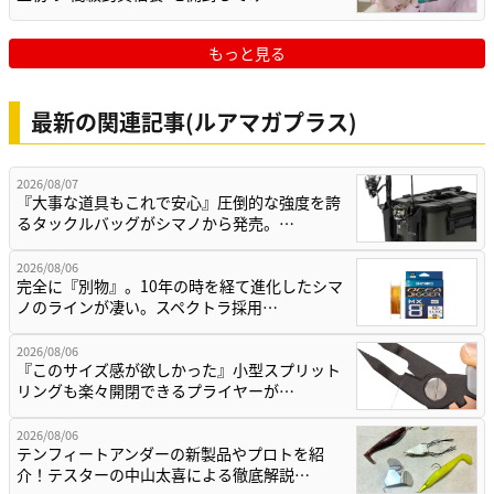
もっと見る
最新の関連記事(ルアマガプラス)
2026/08/07
『大事な道具もこれで安心』圧倒的な強度を誇
るタックルバッグがシマノから発売。…
2026/08/06
完全に『別物』。10年の時を経て進化したシマ
ノのラインが凄い。スペクトラ採用…
2026/08/06
『このサイズ感が欲しかった』小型スプリット
リングも楽々開閉できるプライヤーが…
2026/08/06
テンフィートアンダーの新製品やプロトを紹
介！テスターの中山太喜による徹底解説…