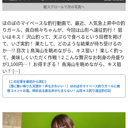
縦スクロールで次の写真へ
ほのぼのマイペースな釣行動画で、最近、人気急上昇中の釣
りガール、眞白桃々ちゃんが、今回は山形へ遠征釣行！ 狙
いはキス！ 沢山釣って、天ぷらで食べるという目標を掲げ
て、いざ実釣！ 果たして、どのような結果が待ち受けるの
か…!? 目次 1 鳥海山を眺めながら、キス狙い！ 楽しく釣っ
て、美味しくいただく作戦！2 こんな贅沢なお刺身の舟盛り
が1,100円…！ お得すぎる！ 鳥海山を眺めながら、キス狙
い！ […]
【この記事を最初から読む】
［港に舞い降りた天使か！声もかわいい！］ほのぼのマイペース釣りガールに絶
賛コメントの嵐。時折出る東北弁がたまらない！山形キス釣り遠征釣行記