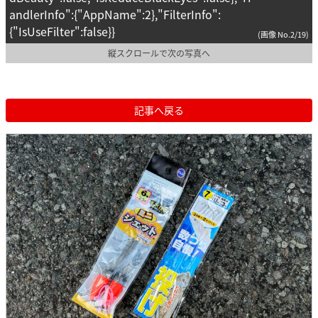
andlerInfo":{"AppName":2},"FilterInfo":
{"IsUseFilter":false}}
(画像 No.2/19)
縦スクロールで次の写真へ
記事へ戻る