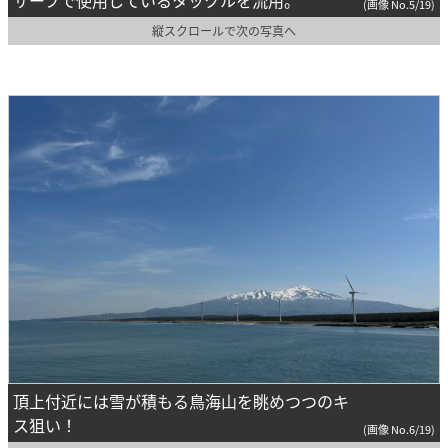
サーフで使用しているタックルを流用。
(画像 No.5/19)
縦スクロールで次の写真へ
頂上付近には雪が積もる鳥海山を眺めつつのキ
ス狙い！
(画像 No.6/19)