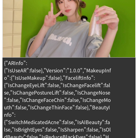
{"ARInfo":
{"IsUseAR":false},"Version":"1.0.0","MakeupInf
o":{"IsUseMakeup":false},"FaceliftInfo":
{"IsChangeEyeLift":false,"IsChangeFacelift":fal
se,"IsChangePostureLift":false,"IsChangeNose
":false,"IsChangeFaceChin":false,"IsChangeMo
uth":false,"IsChangeThinFace":false},"BeautyI
nfo":
{"SwitchMedicatedAcne":false,"IsAIBeauty":fa
lse,"IsBrightEyes":false,"IsSharpen":false,"IsOl
dBeauty":false,"IsReduceBlackEyes":false},"H