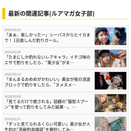
最新の関連記事(ルアマガ女子部)
2026/06/10
「あぁ、楽しかったー」シーバスからヒイカま
で！ 1日楽しんだ釣りガール。
2026/05/20
「たまにしか釣れないレアキャラ」イチゴ味の
エサで釣りをしたら、“美少女”がま…
2026/05/13
「まんまるおめめがかわいい」美女が夜の消波
ブロックで釣りをしたら、“ヌメヌメ…
2026/02/06
「見てるだけで癒される」話題の“猫型スプー
ン”を使って釣りをしてみた結果…。…
2026/01/27
「ずっと見てられるくらい可愛い」美少女が人
生初の“高級釣具福袋”を開封してみ…