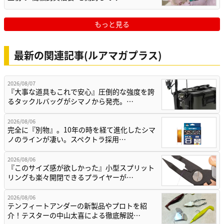
もっと見る
最新の関連記事(ルアマガプラス)
2026/08/07
『大事な道具もこれで安心』圧倒的な強度を誇
るタックルバッグがシマノから発売。…
2026/08/06
完全に『別物』。10年の時を経て進化したシマ
ノのラインが凄い。スペクトラ採用…
2026/08/06
『このサイズ感が欲しかった』小型スプリット
リングも楽々開閉できるプライヤーが…
2026/08/06
テンフィートアンダーの新製品やプロトを紹
介！テスターの中山太喜による徹底解説…