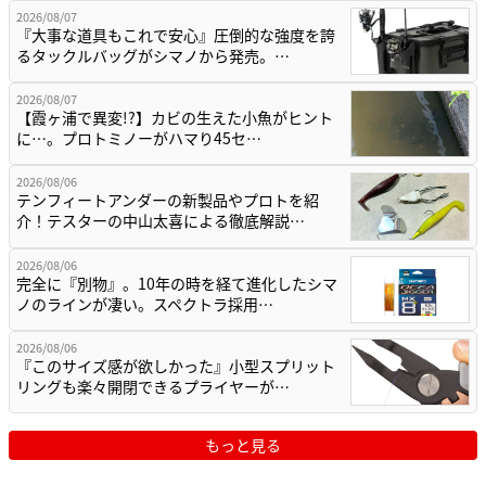
2026/08/07
『大事な道具もこれで安心』圧倒的な強度を誇
るタックルバッグがシマノから発売。…
2026/08/07
【霞ヶ浦で異変!?】カビの生えた小魚がヒント
に…。プロトミノーがハマり45セ…
2026/08/06
テンフィートアンダーの新製品やプロトを紹
介！テスターの中山太喜による徹底解説…
2026/08/06
完全に『別物』。10年の時を経て進化したシマ
ノのラインが凄い。スペクトラ採用…
2026/08/06
『このサイズ感が欲しかった』小型スプリット
リングも楽々開閉できるプライヤーが…
もっと見る