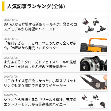
人気記事ランキング(全体)
2026/08/04
DAIWAから登場する新型リール４選。驚きのコ
スパモデルから待望のハイエンド…
2026/08/03
「便利すぎる…」これ１つ買うだけで全てが揃
う。DAIWAから発売されるタック…
2026/08/06
まだあるぞ！クローズドフェイスリールの最新
作は一世を風靡した名機の正統後継機…
2026/08/06
『このサイズ感が欲しかった』小型スプリット
リングも楽々開閉できるプライヤーが…
2026/08/04
シマノから登場する新型リール４機種。充実の
エントリーモデルから最高峰のハイエ…