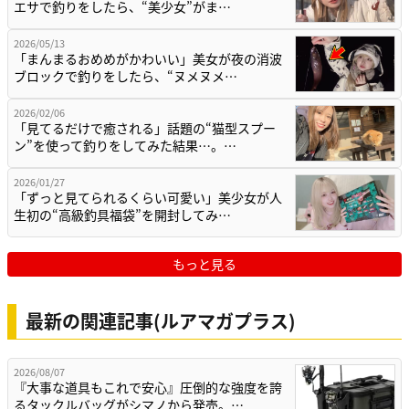
エサで釣りをしたら、“美少女”がま…
2026/05/13
「まんまるおめめがかわいい」美女が夜の消波
ブロックで釣りをしたら、“ヌメヌメ…
2026/02/06
「見てるだけで癒される」話題の“猫型スプー
ン”を使って釣りをしてみた結果…。…
2026/01/27
「ずっと見てられるくらい可愛い」美少女が人
生初の“高級釣具福袋”を開封してみ…
もっと見る
最新の関連記事(ルアマガプラス)
2026/08/07
『大事な道具もこれで安心』圧倒的な強度を誇
るタックルバッグがシマノから発売。…