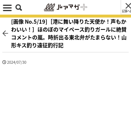
記事へ
[画像 No.5/19]［港に舞い降りた天使か！声もか
わいい！］ほのぼのマイペース釣りガールに絶賛
コメントの嵐。時折出る東北弁がたまらない！山
形キス釣り遠征釣行記
2024/07/30