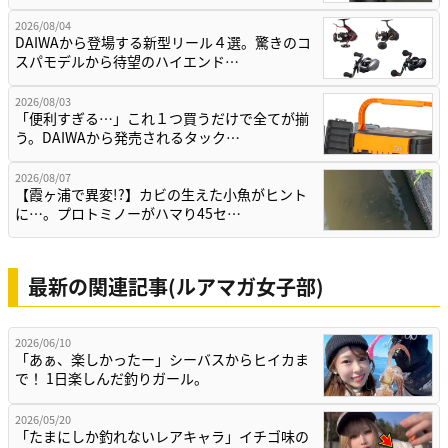
2026/08/04
DAIWAから登場する新型リール４選。驚きのコ
スパモデルから待望のハイエンド…
2026/08/03
「便利すぎる…」これ１つ買うだけで全てが揃
う。DAIWAから発売されるタック…
2026/08/07
【霞ヶ浦で異変!?】カビの生えた小魚がヒント
に…。プロトミノーがハマり45セ…
最新の関連記事(ルアマガ女子部)
2026/06/10
「あぁ、楽しかったー」シーバスからヒイカま
で！ 1日楽しんだ釣りガール。
2026/05/20
「たまにしか釣れないレアキャラ」イチゴ味の