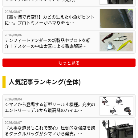
2026/08/07
【霞ヶ浦で異変!?】カビの生えた小魚がヒント
に…。プロトミノーがハマり45セ…
2026/08/06
テンフィートアンダーの新製品やプロトを紹
介！テスターの中山太喜による徹底解説…
もっと見る
人気記事ランキング(全体)
2026/08/04
シマノから登場する新型リール４機種。充実の
エントリーモデルから最高峰のハイエ…
2026/08/07
『大事な道具もこれで安心』圧倒的な強度を誇
るタックルバッグがシマノから発売。…