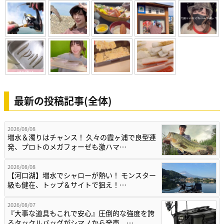
最新の投稿記事(全体)
2026/08/08
増水＆濁りはチャンス！ 久々の霞ヶ浦で良型連
発、プロトのメガフォーゼも激ハマ…
2026/08/08
【河口湖】増水でシャローが熱い！ モンスター
級も健在、トップ＆サイトで狙え！…
2026/08/07
『大事な道具もこれで安心』圧倒的な強度を誇
るタックルバッグがシマノから発売。…