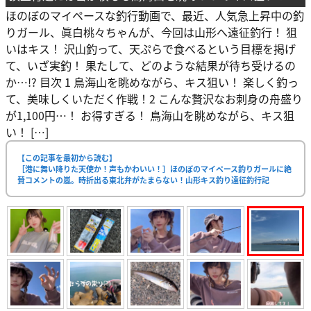
ほのぼのマイペースな釣行動画で、最近、人気急上昇中の釣
りガール、眞白桃々ちゃんが、今回は山形へ遠征釣行！ 狙
いはキス！ 沢山釣って、天ぷらで食べるという目標を掲げ
て、いざ実釣！ 果たして、どのような結果が待ち受けるの
か…!? 目次 1 鳥海山を眺めながら、キス狙い！ 楽しく釣っ
て、美味しくいただく作戦！2 こんな贅沢なお刺身の舟盛り
が1,100円…！ お得すぎる！ 鳥海山を眺めながら、キス狙
い！ […]
【この記事を最初から読む】
［港に舞い降りた天使か！声もかわいい！］ほのぼのマイペース釣りガールに絶
賛コメントの嵐。時折出る東北弁がたまらない！山形キス釣り遠征釣行記