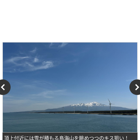
頂上付近には雪が積もる鳥海山を眺めつつのキス狙い！