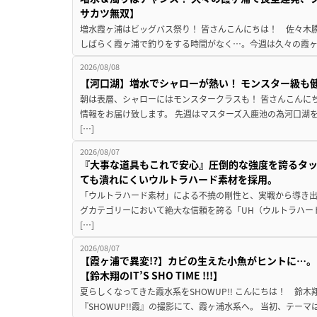
サカツ無双】
増水霞ヶ浦はビッグバス祭り！ 皆さんこんにちは！ 佐々木
しばらく霞ヶ浦で釣りをする時間がなく…。今週は久々の霞ヶ浦
2026/08/08
【河口湖】増水でシャローが熱い！ モンスター級も
朝は表層、シャローにはモンスタークラスも！ 皆さんこんに
情報をお届け致します。 先週はマスターズ入鹿池の為河口湖
[…]
2026/08/07
『大事な道具もこれで安心』圧倒的な強度を誇るタ
ても潰れにくいウルトラハード素材を採用。
「ウルトラハード素材」による不撓の剛性と、実戦から導き出
グカテゴリーにおいて絶大な信頼を誇る「UH（ウルトラハー
[…]
2026/08/07
【霞ヶ浦で異変!?】カビの生えた小魚がヒントに…。
【鈴木翔のIT’S SHO TIME !!!】
夏らしくなってきた霞水系をSHOWUP!! こんにちは！ 鈴木翔です。
『SHOWUP!!霞』の撮影にて、霞ヶ浦水系へ。 当初、テーマ