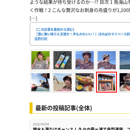
ような結果が待ち受けるのか…!? 目次 1 鳥
く作戦！2 こんな贅沢なお刺身の舟盛りが1,10
[…]
【この記事を最初から読む】
［港に舞い降りた天使か！声もかわいい！］ほのぼのマイペース
征釣行記
最新の投稿記事(全体)
2026/08/08
増水＆濁りはチャンス！ 久々の霞ヶ浦で良型連発、