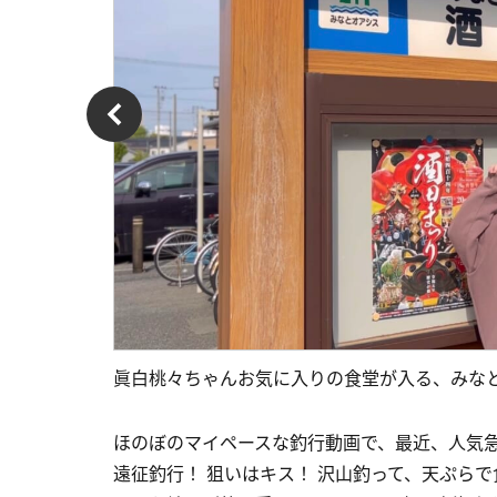
眞白桃々ちゃんお気に入りの食堂が入る、みな
ほのぼのマイペースな釣行動画で、最近、人気
遠征釣行！ 狙いはキス！ 沢山釣って、天ぷら