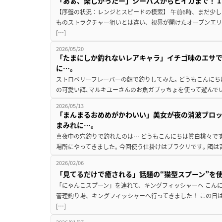
「あぁ、楽しかったー」シーバスからヒイカまで！ 
【序盤の状況：レンジとスピードの模索】 午前6時、まだ少
ものストラクチャー狙いとは違い、視界が開けたオープンエリ
[…]
2026/05/20
「たまにしか釣れないレアキャラ」イチゴ味のエサで
に…。
ストロベリーフレーバーの餌で釣りしてみた｡ どうもこんにち
の可愛い餌､マルキユーさんのお魚ガブッちょを使って遊んでいき
2026/05/13
「まんまるおめめがかわいい」美女が夜の消波ブロッ
まみれに…。
真夜中の穴釣りで釣れたのは… どうもこんにちは眞白桃々で
場所にやってきました｡ 今回使う仕掛けはブラクリです｡ 餌は
2026/02/06
「見てるだけで癒される」話題の“猫型スプーン”を
「にゃんこスプーン」を連れて、キングフィッシャーへ こん
管理釣り場、キングフィッシャーへ行ってきました！ この日
[…]