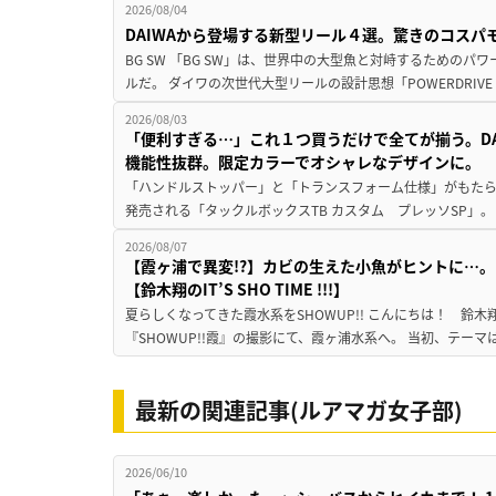
2026/08/04
DAIWAから登場する新型リール４選。驚きのコス
BG SW 「BG SW」は、世界中の大型魚と対峙するための
ルだ。 ダイワの次世代大型リールの設計思想「POWERDRIVE D
2026/08/03
「便利すぎる…」これ１つ買うだけで全てが揃う。D
機能性抜群。限定カラーでオシャレなデザインに。
「ハンドルストッパー」と「トランスフォーム仕様」がもたらす
発売される「タックルボックスTB カスタム プレッソSP」。
2026/08/07
【霞ヶ浦で異変!?】カビの生えた小魚がヒントに…。
【鈴木翔のIT’S SHO TIME !!!】
夏らしくなってきた霞水系をSHOWUP!! こんにちは！ 鈴木翔です。
『SHOWUP!!霞』の撮影にて、霞ヶ浦水系へ。 当初、テーマ
最新の関連記事(ルアマガ女子部)
2026/06/10