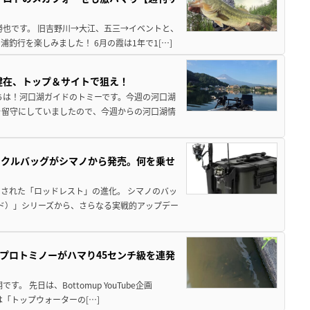
勝也です。 旧吉野川→大江、五三→イベントと、
釣行を楽しみました！ 6月の霞は1年で1[…]
健在、トップ＆サイトで狙え！
ちは！河口湖ガイドのトミーです。今週の河口湖
を留守にしていましたので、今週からの河口湖情
ックルバッグがシマノから発売。何を乗せ
された「ロッドレスト」の進化。 シマノのバッ
ド）」シリーズから、さらなる実戦的アップデー
プロトミノーがハマり45センチ級を連発
 先日は、Bottomup YouTube企画
は「トップウォーターの[…]