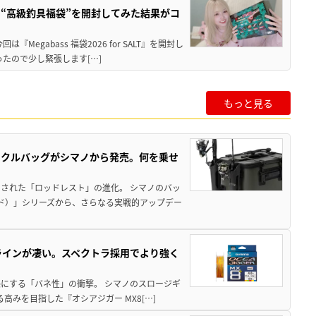
“高級釣具福袋”を開封してみた結果がコ
gabass 福袋2026 for SALT』を開封し
たので少し緊張します[…]
もっと見る
ックルバッグがシマノから発売。何を乗せ
された「ロッドレスト」の進化。 シマノのバッ
ド）」シリーズから、さらなる実戦的アップデー
ラインが凄い。スペクトラ採用でより強く
楽にする「バネ性」の衝撃。 シマノのスロージギ
高みを目指した『オシアジガー MX8[…]