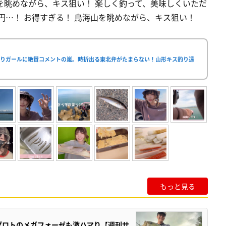
海山を眺めながら、キス狙い！ 楽しく釣って、美味しくいただ
0円…！ お得すぎる！ 鳥海山を眺めながら、キス狙い！
釣りガールに絶賛コメントの嵐。時折出る東北弁がたまらない！山形キス釣り遠
もっと見る
プロトのメガフォーゼも激ハマり【週刊サ