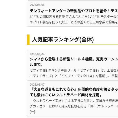
2026/08/06
テンフィートアンダーの新製品やプロトを紹介！テ
10FTUの期待高まる新作 皆さんこんにちは10FTUテスターの
やプロト製品を使って大江川とその近くの五三川水系で釣果を
人気記事ランキング(全体)
2026/08/04
シマノから登場する新型リール４機種。充実のエン
ルまで。
セフィア BB エギング専用リール「セフィア BB」は、上
ニティドライブ」と「インフィニティクロス」を搭載し、回転
2026/08/07
『大事な道具もこれで安心』圧倒的な強度を誇るタ
ても潰れにくいウルトラハード素材を採用。
「ウルトラハード素材」による不撓の剛性と、実戦から導き出
グカテゴリーにおいて絶大な信頼を誇る「UH（ウルトラハー
[…]