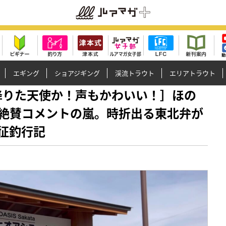
エギング
ショアジギング
渓流トラウト
エリアトラウト
に舞い降りた天使か！声もかわいい！］ほの
絶賛コメントの嵐。時折出る東北弁が
征釣行記