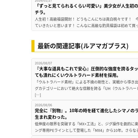
2026/01/27
「ずっと見てられるくらい可愛い」美少女が人生初の
チラ。
人生初！高級福袋開封！ どうもこんにちは眞白桃々です！ 今回は『Me
ていきたいと思います！ こんなに高級な釣具福袋は初めて買っ
最新の関連記事(ルアマガプラス)
2026/08/07
『大事な道具もこれで安心』圧倒的な強度を誇るタ
ても潰れにくいウルトラハード素材を採用。
「ウルトラハード素材」による不撓の剛性と、実戦から導き出
グカテゴリーにおいて絶大な信頼を誇る「UH（ウルトラハー
[…]
2026/08/06
完全に『別物』。10年の時を経て進化したシマノの
生まれ変わった。
低伸度の限界を突破する「MX+工法」と、ジグ操作を劇的に
ング専用PEラインとして登場した「MX4」から10年。さらなる