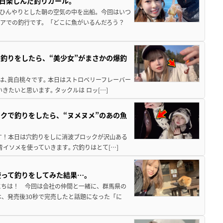
1日楽しんだ釣りガール。
しひんやりとした朝の空気の中を出船。今回はいつ
アでの釣行です。「どこに魚がいるんだろう？
釣りをしたら、“美少女”がまさかの爆釣
は､眞白桃々です｡ 本日はストロベリーフレーバー
たいと思います｡ タックルは ロッ[…]
クで釣りをしたら、“ヌメヌメ”のあの魚
す！本日は穴釣りをしに消波ブロックが沢山ある
青イソメを使っていきます｡ 穴釣りはとて[…]
使って釣りをしてみた結果…。
にちは！ 今回は会社の仲間と一緒に、群馬県の
は、発売後30秒で完売したと話題になった「に