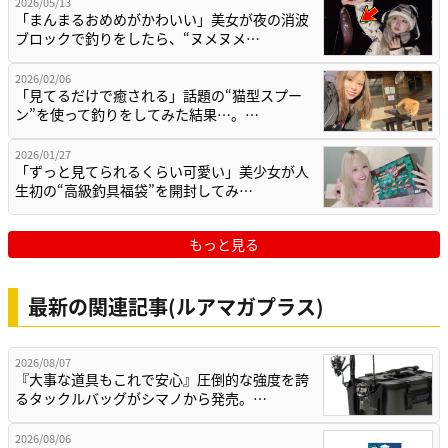
2026/05/13
「まんまるおめめがかわいい」美女が夜の消波
ブロックで釣りをしたら、“ヌメヌメ…
2026/02/06
「見てるだけで癒される」話題の“猫型スプー
ン”を使って釣りをしてみた結果…。…
2026/01/27
「ずっと見てられるくらい可愛い」美少女が人
生初の“高級釣具福袋”を開封してみ…
もっと見る
最新の関連記事(ルアマガプラス)
2026/08/07
『大事な道具もこれで安心』圧倒的な強度を誇
るタックルバッグがシマノから発売。…
2026/08/06