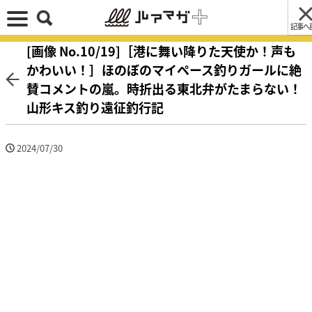
記事へ
[画像 No.10/19]［港に舞い降りた天使か！声も
かわいい！］ほのぼのマイペース釣りガールに絶
賛コメントの嵐。時折出る東北弁がたまらない！
山形キス釣り遠征釣行記
2024/07/30