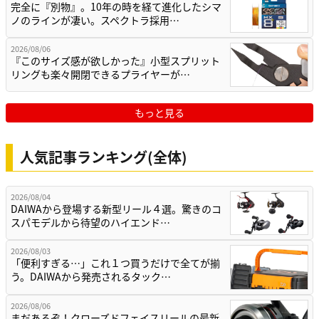
完全に『別物』。10年の時を経て進化したシマ
ノのラインが凄い。スペクトラ採用…
2026/08/06
『このサイズ感が欲しかった』小型スプリット
リングも楽々開閉できるプライヤーが…
もっと見る
人気記事ランキング(全体)
2026/08/04
DAIWAから登場する新型リール４選。驚きのコ
スパモデルから待望のハイエンド…
2026/08/03
「便利すぎる…」これ１つ買うだけで全てが揃
う。DAIWAから発売されるタック…
2026/08/06
まだあるぞ！クローズドフェイスリールの最新