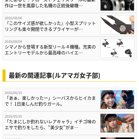
作は一世を風靡した名機の正統後継機…
2026/08/06
『このサイズ感が欲しかった』小型スプリット
リングも楽々開閉できるプライヤーが…
2026/08/04
シマノから登場する新型リール４機種。充実の
エントリーモデルから最高峰のハイエ…
最新の関連記事(ルアマガ女子部)
2026/06/10
「あぁ、楽しかったー」シーバスからヒイカま
で！ 1日楽しんだ釣りガール。
2026/05/20
「たまにしか釣れないレアキャラ」イチゴ味の
エサで釣りをしたら、“美少女”がま…