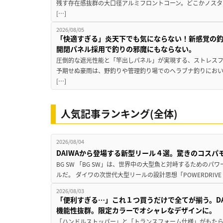
残す存在感抜群の大口径アルミフロントコーン。どこかノスタ
[…]
2026/08/05
「快適すぎる」炎天下でも気にならない！新感覚の釣
開閉パネル採用で釣りの邪魔にもならない。
圧倒的な遮光性能と「竿出しパネル」が実現する、ストレスフ
予期せぬ豪雨は、野釣りや管理釣り場でのヘラブナ釣りにお
[…]
人気記事ランキング(全体)
2026/08/04
DAIWAから登場する新型リール４選。驚きのコス
BG SW 「BG SW」は、世界中の大型魚と対峙するための
ルだ。 ダイワの次世代大型リールの設計思想「POWERDRIVE D
2026/08/03
「便利すぎる…」これ１つ買うだけで全てが揃う。D
機能性抜群。限定カラーでオシャレなデザインに。
「ハンドルストッパー」と「トランスフォーム仕様」がもたらす