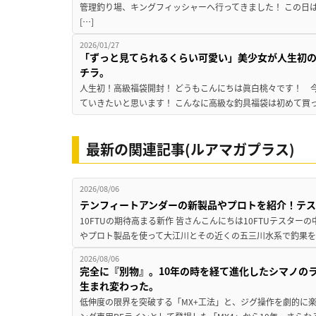
管理釣り場、キングフィッシャーへ行ってきました！ この日
[…]
2026/01/27
「ずっと見てられるくらい可愛い」美少女が人生初の
チラ。
人生初！高級福袋開封！ どうもこんにちは眞白桃々です！ 今回は『Me
ていきたいと思います！ こんなに高級な釣具福袋は初めて買っ
最新の関連記事(ルアマガプラス)
2026/08/06
テンフィートアンダーの新製品やプロトを紹介！テ
10FTUの期待高まる新作 皆さんこんにちは10FTUテスターの
やプロト製品を使って大江川とその近くの五三川水系で釣果を
2026/08/06
完全に『別物』。10年の時を経て進化したシマノの
生まれ変わった。
低伸度の限界を突破する「MX+工法」と、ジグ操作を劇的に