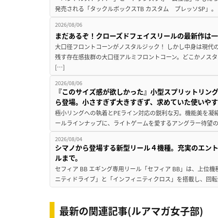
発売される「タックルボックスTB カスタム プレッソSP」。
2026/08/06
まだあるぞ！クローズドフェイスリールの最新作は
大口径フロントコーンがノスタルジック！ しかし中身は現代
残す存在感抜群の大口径アルミフロントコーン。どこかノスタ
[…]
2026/08/06
『このサイズ感が欲しかった』小型スプリットリン
ら登場。小さすぎず大きすぎず、求めていた使いや
極小リングへの執着とPEライン対応の鋭利な刃。機能美を凝
ールラインナップに、ライトゲームを愛するアングラー待望の新作『
2026/08/04
シマノから登場する新型リール４機種。充実のエン
ルまで。
セフィア BB エギング専用リール「セフィア BB」は、上
ニティドライブ」と「インフィニティクロス」を搭載し、回転
最新の関連記事(ルアマガ女子部)