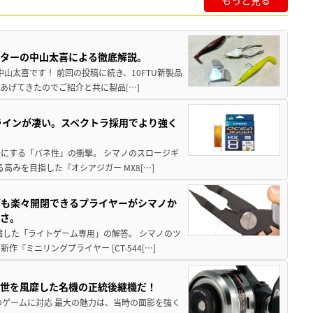
スターの中山太喜による徹底解説。
中山太喜です！ 前回の投稿に続き、10FTU新製品
あげてきたのでご紹介と共に製品[…]
ラインが凄い。スペクトラ採用でより強く
楽にする「バネ性」の衝撃。 シマノのスロージギ
高みを目指した『オシアジガー MX8[…]
グも楽々開閉できるプライヤーがシマノか
すさ。
縮した「ライトゲーム専用」の解答。 シマノのツ
ミニリングプライヤー [CT-544[…]
一世を風靡した名機の正統後継機だ！
のゲームに対応 最大の魅力は、当時の面影を強く