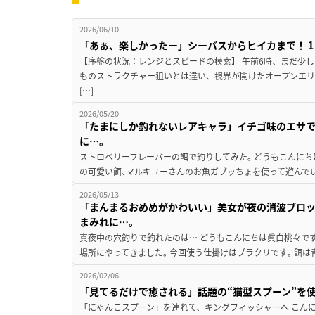
2026/06/10
「あぁ、楽しかったー」シーバスからヒイカまで！ 
【序盤の状況：レンジとスピードの模索】 午前6時、まだ少
ものストラクチャー狙いとは違い、視界が開けたオープンエリ
[…]
2026/05/20
「たまにしか釣れないレアキャラ」イチゴ味のエサで
に…。
ストロベリーフレーバーの餌で釣りしてみた｡ どうもこんにち
の可愛い餌､マルキユーさんのお魚ガブッちょを使って遊んでいき
2026/05/13
「まんまるおめめがかわいい」美女が夜の消波ブロッ
まみれに…。
真夜中の穴釣りで釣れたのは… どうもこんにちは眞白桃々で
場所にやってきました｡ 今回使う仕掛けはブラクリです｡ 餌は
2026/02/06
「見てるだけで癒される」話題の“猫型スプーン”を
「にゃんこスプーン」を連れて、キングフィッシャーへ こん