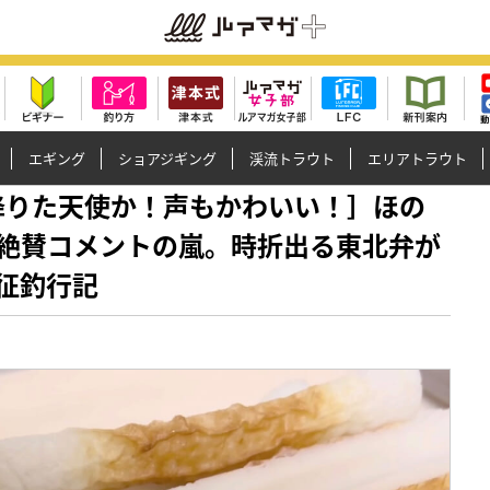
エギング
ショアジギング
渓流トラウト
エリアトラウト
に舞い降りた天使か！声もかわいい！］ほの
絶賛コメントの嵐。時折出る東北弁が
征釣行記