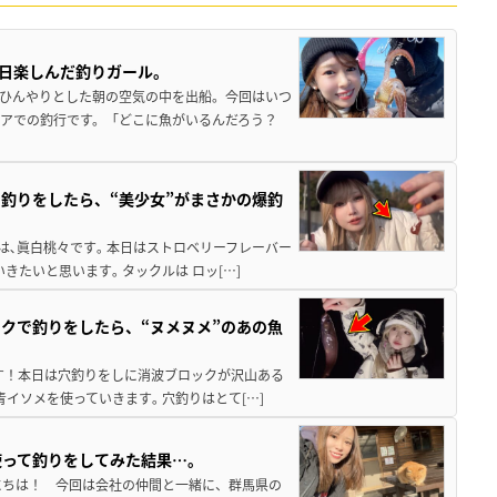
1日楽しんだ釣りガール。
しひんやりとした朝の空気の中を出船。今回はいつ
アでの釣行です。「どこに魚がいるんだろう？
釣りをしたら、“美少女”がまさかの爆釣
は､眞白桃々です｡ 本日はストロベリーフレーバー
たいと思います｡ タックルは ロッ[…]
クで釣りをしたら、“ヌメヌメ”のあの魚
す！本日は穴釣りをしに消波ブロックが沢山ある
青イソメを使っていきます｡ 穴釣りはとて[…]
使って釣りをしてみた結果…。
にちは！ 今回は会社の仲間と一緒に、群馬県の