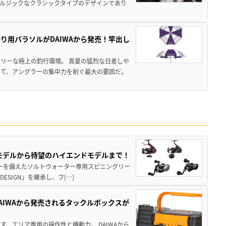
ルジックなクラシックタイプのデザインであり
り用パラソルがDAIWAから発売！竿出し
リーな極上の釣行環境。 真夏の猛烈な日差しや
いて、アングラーの集中力を削ぐ最大の要因だ。
パモデルから待望のハイエンドモデルまで！
パワーを備えたソルトウォーター専用スピニングリー
ESIGN」を継承し、フ[…]
AIWAから発売されるタックルボックスが
、エリア専用の操作性と機動力。 DAIWAから