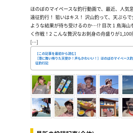
ほのぼのマイペースな釣行動画で、最近、人気
遠征釣行！ 狙いはキス！ 沢山釣って、天ぷら
ような結果が待ち受けるのか…!? 目次 1 鳥
く作戦！2 こんな贅沢なお刺身の舟盛りが1,10
[…]
【この記事を最初から読む】
［港に舞い降りた天使か！声もかわいい！］ほのぼのマイペース
征釣行記