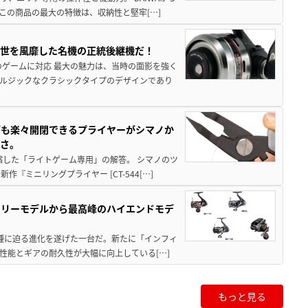
この商品の最大の特徴は、収納性と堅牢[…]
一世を風靡した名機の正統後継機だ！
のゲームに対応 最大の魅力は、当時の面影を強く
ルジックなクラシックタイプのデザインであり
グも楽々開閉できるプライヤーがシマノか
すさ。
縮した「ライトゲーム専用」の解答。 シマノのツ
ミニリングプライヤー [CT-544[…]
トリーモデルから最高峰のハイエンドモデ
位機種に迫る進化を遂げた一台だ。新たに「インフィ
性能とギアの耐久性が大幅に向上している[…]
もっと見る