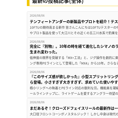
最新の投稿記事(全体)
2026/08/06
テンフィートアンダーの新製品やプロトを紹介！テ
10FTUの期待高まる新作 皆さんこんにちは10FTUテスターの
やプロト製品を使って大江川とその近くの五三川水系で釣果を
2026/08/06
完全に『別物』。10年の時を経て進化したシマノの
生まれ変わった。
低伸度の限界を突破する「MX+工法」と、ジグ操作を劇的に
ング専用PEラインとして登場した「MX4」から10年。さらなる
2026/08/06
『このサイズ感が欲しかった』小型スプリットリン
ら登場。小さすぎず大きすぎず、求めていた使いや
極小リングへの執着とPEライン対応の鋭利な刃。機能美を凝
ールラインナップに、ライトゲームを愛するアングラー待望の新作『
2026/08/06
まだあるぞ！クローズドフェイスリールの最新作は
大口径フロントコーンがノスタルジック！ しかし中身は現代