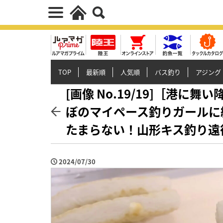
TOP
最新順
人気順
バス釣り
アジング
[画像 No.19/19]［港
ぼのマイペース釣りガールに
たまらない！山形キス釣り遠
2024/07/30