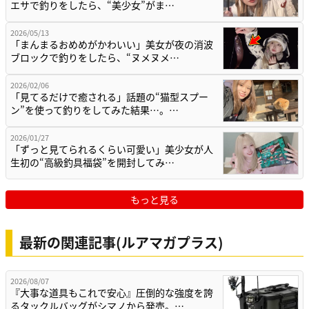
エサで釣りをしたら、“美少女”がま…
2026/05/13
「まんまるおめめがかわいい」美女が夜の消波
ブロックで釣りをしたら、“ヌメヌメ…
2026/02/06
「見てるだけで癒される」話題の“猫型スプー
ン”を使って釣りをしてみた結果…。…
2026/01/27
「ずっと見てられるくらい可愛い」美少女が人
生初の“高級釣具福袋”を開封してみ…
もっと見る
最新の関連記事(ルアマガプラス)
2026/08/07
『大事な道具もこれで安心』圧倒的な強度を誇
るタックルバッグがシマノから発売。…