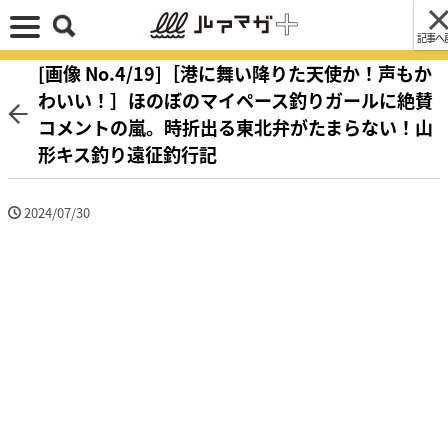
記事へ
[画像 No.4/19]［港に舞い降りた天使か！声もか
わいい！］ほのぼのマイペース釣りガールに絶賛
コメントの嵐。時折出る東北弁がたまらない！山
形キス釣り遠征釣行記
2024/07/30