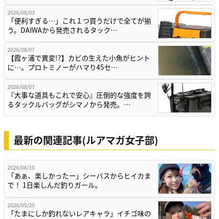
2026/08/03
「便利すぎる…」これ１つ買うだけで全てが揃
う。DAIWAから発売されるタック…
2026/08/07
【霞ヶ浦で異変!?】カビの生えた小魚がヒント
に…。プロトミノーがハマり45セ…
2026/08/07
『大事な道具もこれで安心』圧倒的な強度を誇
るタックルバッグがシマノから発売。…
最新の関連記事(ルアマガ女子部)
2026/06/10
「あぁ、楽しかったー」シーバスからヒイカま
で！ 1日楽しんだ釣りガール。
2026/05/20
「たまにしか釣れないレアキャラ」イチゴ味の