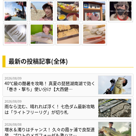
最新の投稿記事(全体)
2026/08/09
40℃級の酷暑を攻略！ 真夏の琵琶湖南湖で効く
「巻き・撃ち」使い分け【大西健…
2026/08/09
雨なら沈む、晴れれば浮く！ 七色ダム最新攻略
は「ライトフリーリグ」が切り札
2026/08/08
増水＆濁りはチャンス！ 久々の霞ヶ浦で良型連
発、プロトのメガフォーゼも激ハマ…