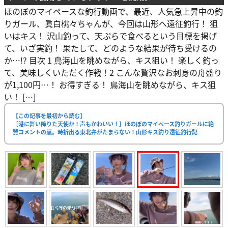
ほのぼのマイペースな釣行動画で、最近、人気急上昇中の釣
りガール、眞白桃々ちゃんが、今回は山形へ遠征釣行！ 狙
いはキス！ 沢山釣って、天ぷらで食べるという目標を掲げ
て、いざ実釣！ 果たして、どのような結果が待ち受けるの
か…!? 目次 1 鳥海山を眺めながら、キス狙い！ 楽しく釣っ
て、美味しくいただく作戦！2 こんな贅沢なお刺身の舟盛り
が1,100円…！ お得すぎる！ 鳥海山を眺めながら、キス狙
い！ […]
【この記事を最初から読む】
［港に舞い降りた天使か！声もかわいい！］ほのぼのマイペース釣りガールに絶
賛コメントの嵐。時折出る東北弁がたまらない！山形キス釣り遠征釣行記