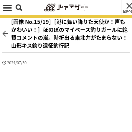
記事へ
[画像 No.15/19]［港に舞い降りた天使か！声も
かわいい！］ほのぼのマイペース釣りガールに絶
賛コメントの嵐。時折出る東北弁がたまらない！
山形キス釣り遠征釣行記
2024/07/30