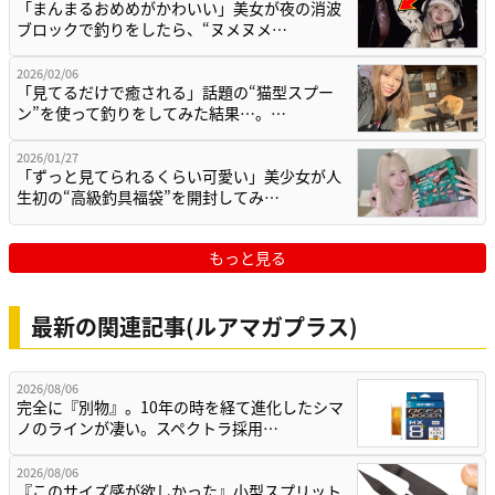
「まんまるおめめがかわいい」美女が夜の消波
ブロックで釣りをしたら、“ヌメヌメ…
2026/02/06
「見てるだけで癒される」話題の“猫型スプー
ン”を使って釣りをしてみた結果…。…
2026/01/27
「ずっと見てられるくらい可愛い」美少女が人
生初の“高級釣具福袋”を開封してみ…
もっと見る
最新の関連記事(ルアマガプラス)
2026/08/06
完全に『別物』。10年の時を経て進化したシマ
ノのラインが凄い。スペクトラ採用…
2026/08/06
『このサイズ感が欲しかった』小型スプリット