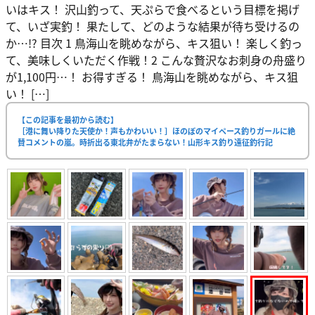
いはキス！ 沢山釣って、天ぷらで食べるという目標を掲げ
て、いざ実釣！ 果たして、どのような結果が待ち受けるの
か…!? 目次 1 鳥海山を眺めながら、キス狙い！ 楽しく釣っ
て、美味しくいただく作戦！2 こんな贅沢なお刺身の舟盛り
が1,100円…！ お得すぎる！ 鳥海山を眺めながら、キス狙
い！ […]
【この記事を最初から読む】
［港に舞い降りた天使か！声もかわいい！］ほのぼのマイペース釣りガールに絶
賛コメントの嵐。時折出る東北弁がたまらない！山形キス釣り遠征釣行記