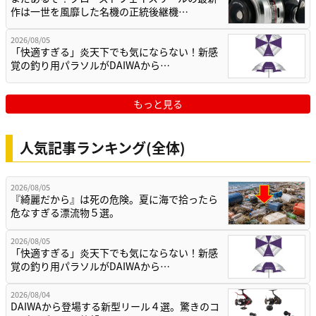
作は一世を風靡した名機の正統後継機…
2026/08/05
「快適すぎる」炎天下でも気にならない！新感
覚の釣り用パラソルがDAIWAから…
もっと見る
人気記事ランキング(全体)
2026/08/05
『綺麗だから』は死の危険。夏に海で拾ったら
危なすぎる漂流物５選。
2026/08/05
「快適すぎる」炎天下でも気にならない！新感
覚の釣り用パラソルがDAIWAから…
2026/08/04
DAIWAから登場する新型リール４選。驚きのコ