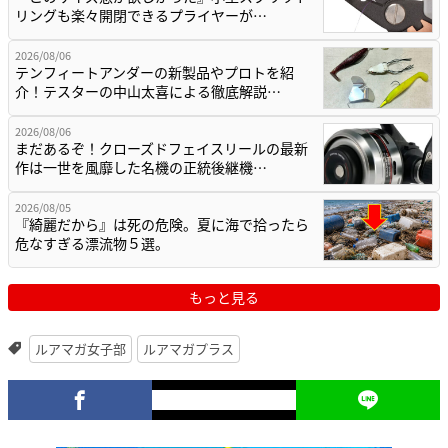
リングも楽々開閉できるプライヤーが…
2026/08/06
テンフィートアンダーの新製品やプロトを紹
介！テスターの中山太喜による徹底解説…
2026/08/06
まだあるぞ！クローズドフェイスリールの最新
作は一世を風靡した名機の正統後継機…
2026/08/05
『綺麗だから』は死の危険。夏に海で拾ったら
危なすぎる漂流物５選。
もっと見る
ルアマガ女子部
ルアマガプラス