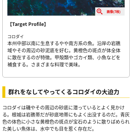
画像(7枚)
【Target Profile】
コロダイ
本州中部以南に生息するやや南方系の魚。沿岸の岩礁
域やその周辺の砂泥底を好む。黄橙色の斑点が体全体
に散在するのが特徴。甲殻類やゴカイ類、小魚などを
補食する。さまざまな料理で美味。
群れをなしてやってくるコロダイの大迫力
コロダイは磯やその周辺の砂底に潜っているとよく見かけ
る。根城は岩礁帯だが砂底地帯にもよく出没するのだ。青灰
色の体色に小さな黄橙色の斑点が宝石のように散りばめられ
た美しい魚体は、水中でも目を惹く存在だ。