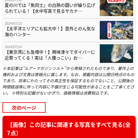
夏の川では「魚同士」の白熱の闘いが繰り広げ
られている！【水中写真で見るサカナ…
2024/07/15
【太平洋エリアにも拡大中！】意外とのん気な
海のハンター
2024/07/10
【東京湾にも急増中！】興味津々でダイバーに
近寄ってくる！実は「人懐っこい」お…
※本記事は”ルアーマガジンソルト”から寄稿されたものであり、著作上の
権利および文責は寄稿元に属します。なお、掲載内容は公開日時点のもの
であり、将来にわたってその真正性を保証するものでないこと、公開後の
時間経過等に伴って内容に不備が生じる可能性があることをご了承くださ
い。 ※特別な記載がないかぎり、価格情報は消費税込です。
次のページ
【画像】この記事に関連する写真をすべて見る(全
7点）