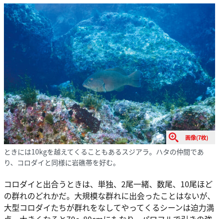
画像(7枚)
ときには10kgを越えてくることもあるスジアラ。ハタの仲間であ
り、コロダイと同様に岩礁帯を好む。
コロダイと出合うときは、単独、2尾一緒、数尾、10尾ほど
の群れのどれかだ。大規模な群れに出会ったことはないが、
大型コロダイたちが群れをなしてやってくるシーンは迫力満