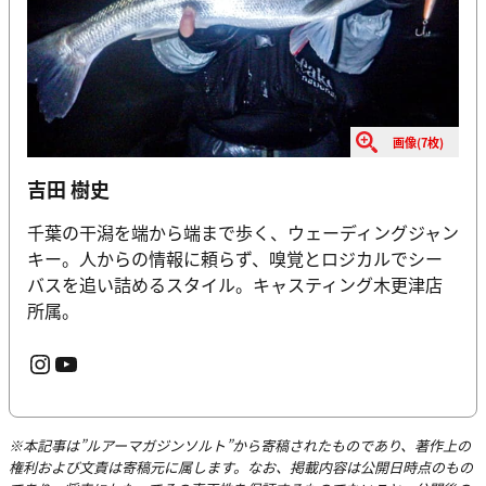
画像(7枚)
吉田 樹史
千葉の干潟を端から端まで歩く、ウェーディングジャン
キー。人からの情報に頼らず、嗅覚とロジカルでシー
バスを追い詰めるスタイル。キャスティング木更津店
所属。
Instagram
YouTube
※本記事は”ルアーマガジンソルト”から寄稿されたものであり、著作上の
権利および文責は寄稿元に属します。なお、掲載内容は公開日時点のもの