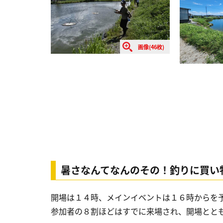
画像(46枚)
暑さなんてなんのその！釣りに買い
開場は１４時、メインイベントは１６時からを
参加者の８割ほどはすでに来場され、開場とと