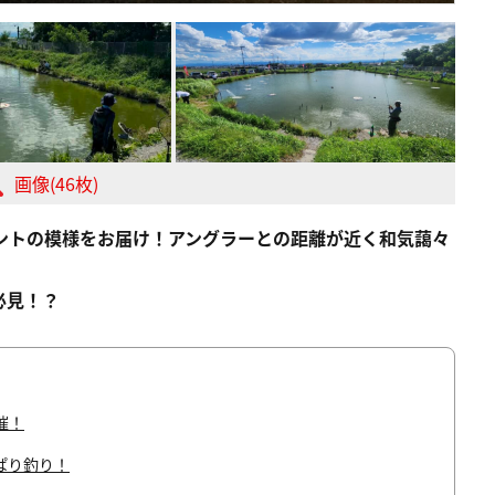
画像(46枚)
イベントの模様をお届け！アングラーとの距離が近く和気藹々
必見！？
催！
ぱり釣り！