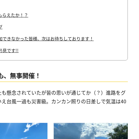
もらえたか！？
グ
加できなかった皆様、次はお待ちしております！
見です!!
も、無事開催！
止も懸念されていたが皆の思いが通じてか（？）進路をグ
え台風一過も災害級。カンカン照りの日差しで気温は40