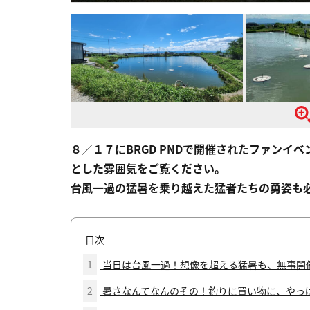
８／１７にBRGD PNDで開催されたファン
とした雰囲気をご覧ください。
台風一過の猛暑を乗り越えた猛者たちの勇姿も
目次
1
当日は台風一過！想像を超える猛暑も、無事開
2
暑さなんてなんのその！釣りに買い物に、やっ