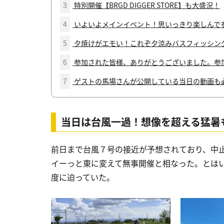
3
特別開催【BRGD DIGGER STORE】も大盛況！
4
いよいよメインイベント！思いっきり楽しんで
5
夕焼けがエモい！これぞ夕涼みバスフィッシン
6
参加された皆様、ありがとうございました。参
7
ゲストの馬場さんが公開している当日の動画も必
当日は台風一過！想像を超える猛暑
前日まで台風７号の接近が予想されており、中
イーっと東に変えて無事開催と相なった。とはい
度に迫っていた。