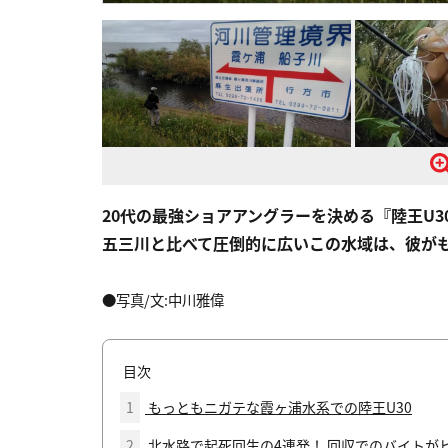
20代の最強ショアアングラーを決める『
陸王U3
五三川と比べて圧倒的に広いこの水域は、彼が
●写真/文:中川雅偉
目次
1
もっともニガテな霞ヶ浦水系での陸王U30
2
北水路で起死回生の4連発！ 回収でのバイトが