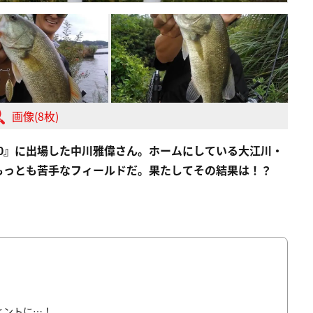
画像(8枚)
0
』に出場した中川雅偉さん。ホームにしている大江川・
もっとも苦手なフィールドだ。果たしてその結果は！？
ヒントに…！