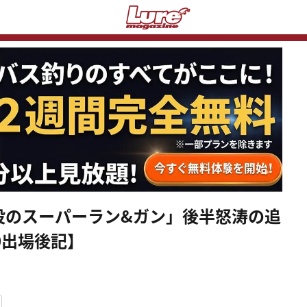
投のスーパーラン&ガン」後半怒涛の追
0出場後記】