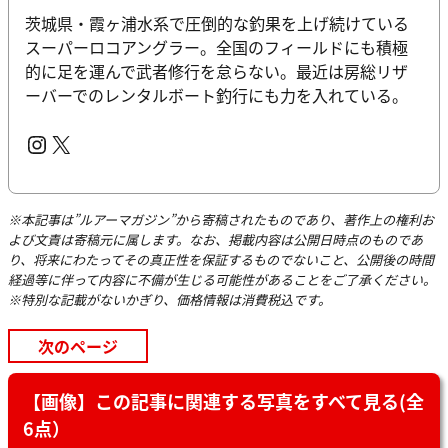
茨城県・霞ヶ浦水系で圧倒的な釣果を上げ続けている
スーパーロコアングラー。全国のフィールドにも積極
的に足を運んで武者修行を怠らない。最近は房総リザ
ーバーでのレンタルボート釣行にも力を入れている。
Instagram
X
※本記事は”ルアーマガジン”から寄稿されたものであり、著作上の権利お
よび文責は寄稿元に属します。なお、掲載内容は公開日時点のものであ
り、将来にわたってその真正性を保証するものでないこと、公開後の時間
経過等に伴って内容に不備が生じる可能性があることをご了承ください。
※特別な記載がないかぎり、価格情報は消費税込です。
次のページ
【画像】この記事に関連する写真をすべて見る(全
6点）