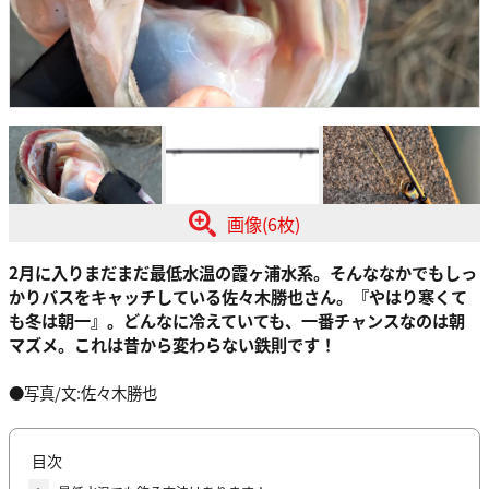
画像(6枚)
2月に入りまだまだ最低水温の霞ヶ浦水系。そんななかでもしっ
かりバスをキャッチしている佐々木勝也さん。『やはり寒くて
も
冬は朝一
』。どんなに冷えていても、一番チャンスなのは朝
マズメ。これは昔から変わらない鉄則です！
●写真/文:佐々木勝也
目次