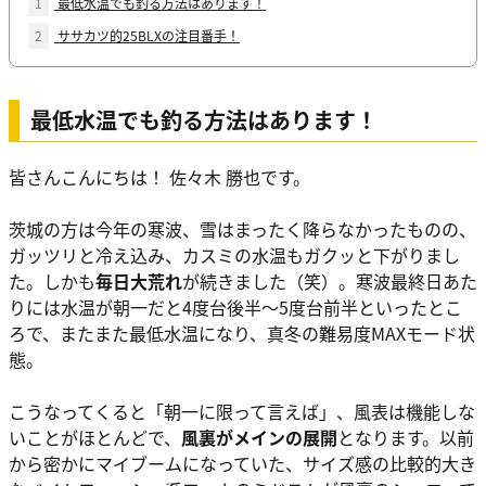
1
最低水温でも釣る方法はあります！
2
ササカツ的25BLXの注目番手！
最低水温でも釣る方法はあります！
皆さんこんにちは！ 佐々木 勝也です。
茨城の方は今年の寒波、雪はまったく降らなかったものの、
ガッツリと冷え込み、カスミの水温もガクッと下がりまし
た。しかも
毎日大荒れ
が続きました（笑）。寒波最終日あた
りには水温が朝一だと4度台後半〜5度台前半といったとこ
ろで、またまた最低水温になり、真冬の難易度MAXモード状
態。
こうなってくると「朝一に限って言えば」、風表は機能しな
いことがほとんどで、
風裏がメインの展開
となります。以前
から密かにマイブームになっていた、サイズ感の比較的大き