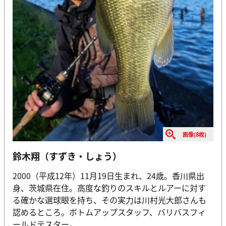
画像(8枚)
鈴木翔（すずき・しょう）
2000（平成12年）11月19日生まれ、24歳。香川県出
身、茨城県在住。高度な釣りのスキルとルアーに対す
る確かな選球眼を持ち、その実力は川村光大郎さんも
認めるところ。ボトムアップスタッフ、バリバスフィ
ールドテスター。