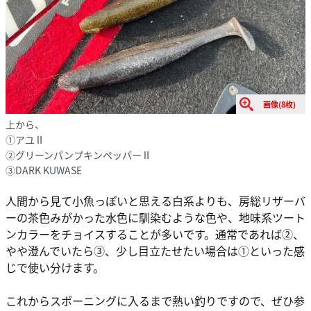
画像(8枚)
上から、
①アユⅡ
②グリーンパンプキンペッパーⅡ
③DARK KUWASE
人間から見て小魚っぽいと思える白系よりも、房総リザーバ
ーの茶色みがかった水色に馴染むような色や、地味系ツート
ンカラーをチョイスすることが多いです。通常であれば②、
やや澄んでいたら③、少し目立たせたい場合は①といった感
じで使い分けます。
これからスポーニングに入るまで熱い釣りですので、ぜひ参