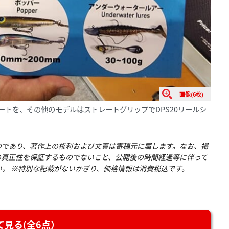
画像(6枚)
ルシートを、その他のモデルはストレートグリップでDPS20リールシ
のであり、著作上の権利および文責は寄稿元に属します。なお、掲
の真正性を保証するものでないこと、公開後の時間経過等に伴って
。 ※特別な記載がないかぎり、価格情報は消費税込です。
見る(全6点）