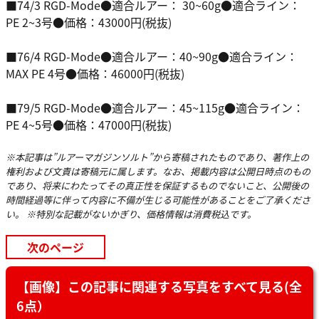
■74/3 RGD-Mode●適合ルアー： 30~60g●適合ライン：
PE 2~3号●価格：43000円(税抜)
■76/4 RGD-Mode●適合ルアー：40~90g●適合ライン：
MAX PE 4号●価格：46000円(税抜)
■79/5 RGD-Mode●適合ルアー：45~115g●適合ライン：
PE 4~5号●価格：47000円(税抜)
※本記事は”ルアーマガジンソルト”から寄稿されたものであり、著作上の
権利および文責は寄稿元に属します。なお、掲載内容は公開日時点のもの
であり、将来にわたってその真正性を保証するものでないこと、公開後の
時間経過等に伴って内容に不備が生じる可能性があることをご了承くださ
い。 ※特別な記載がないかぎり、価格情報は消費税込です。
次のページ
【画像】この記事に関連する写真をすべて見る(全
6点）