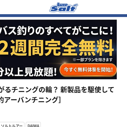
に広がるチニングの輪？ 新製品を駆使して
的アーバンチニング］
ソルトルアー
DAIWA