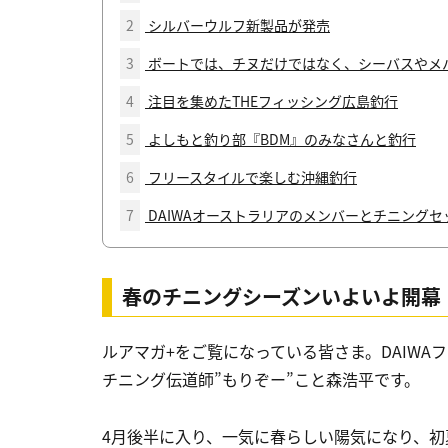
2
シルバーウルフ新製品が発売
3
ボートでは、チヌだけではなく、シーバスやメ
4
注目を集めたTHEフィッシング広島釣行
5
よしもと釣り部『BDM』のみなさんと釣行
6
フリースタイルで楽しむ沖縄釣行
7
DAIWAオーストラリアのメンバーとチニング
春のチニングシーズンいよいよ開幕
ルアマガ+をご覧になっている皆さま。DAIW
チニング伝道師”もりぞー”こと森浩平です。
4月後半に入り、一気に春らしい陽気になり、初