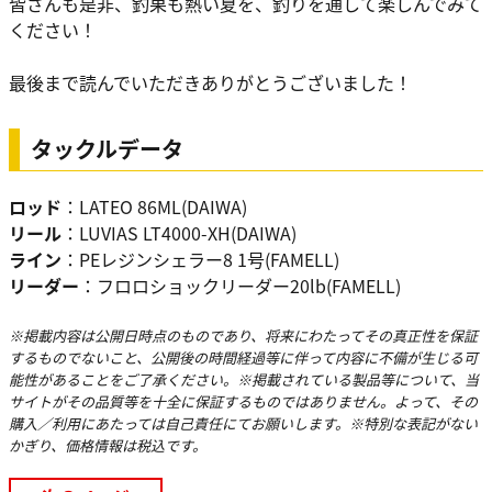
皆さんも是非、釣果も熱い夏を、釣りを通して楽しんでみて
ください！
最後まで読んでいただきありがとうございました！
タックルデータ
ロッド
：LATEO 86ML(DAIWA)
リール
：LUVIAS LT4000-XH(DAIWA)
ライン
：PEレジンシェラー8 1号(FAMELL)
リーダー
：フロロショックリーダー20lb(FAMELL)
※掲載内容は公開日時点のものであり、将来にわたってその真正性を保証
するものでないこと、公開後の時間経過等に伴って内容に不備が生じる可
能性があることをご了承ください。※掲載されている製品等について、当
サイトがその品質等を十全に保証するものではありません。よって、その
購入／利用にあたっては自己責任にてお願いします。※特別な表記がない
かぎり、価格情報は税込です。