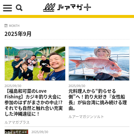
MONTH
2025年9月
2025/09/30
2025/09/30
【福島和可菜のLove
元料理人から“釣らせる
Fishing】カジキ釣り大会に
側”へ！釣り大好き『女性船
参加のはずがまさかの中止!?
長』が仙台湾に挑み続ける理
それでも自然と触れ合い充実
由。
した沖縄遠征に！
ルアーマガジンソルト
ルアマガプラス
2025/09/30