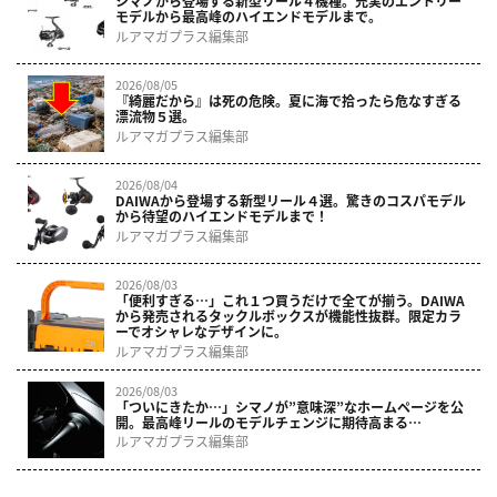
シマノから登場する新型リール４機種。充実のエントリー
モデルから最高峰のハイエンドモデルまで。
ルアマガプラス編集部
2026/08/05
『綺麗だから』は死の危険。夏に海で拾ったら危なすぎる
漂流物５選。
ルアマガプラス編集部
2026/08/04
DAIWAから登場する新型リール４選。驚きのコスパモデル
から待望のハイエンドモデルまで！
ルアマガプラス編集部
2026/08/03
「便利すぎる…」これ１つ買うだけで全てが揃う。DAIWA
から発売されるタックルボックスが機能性抜群。限定カラ
ーでオシャレなデザインに。
ルアマガプラス編集部
2026/08/03
「ついにきたか…」シマノが”意味深”なホームページを公
開。最高峰リールのモデルチェンジに期待高まる…
ルアマガプラス編集部