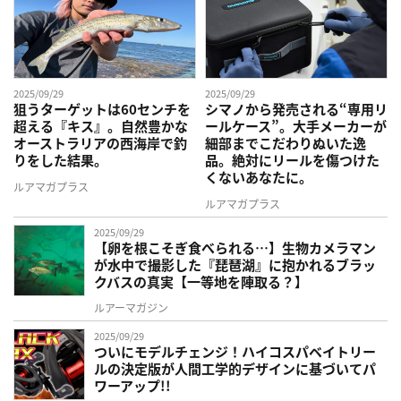
2025/09/29
2025/09/29
狙うターゲットは60センチを
シマノから発売される“専用リ
超える『キス』。自然豊かな
ールケース”。大手メーカーが
オーストラリアの西海岸で釣
細部までこだわりぬいた逸
りをした結果。
品。絶対にリールを傷つけた
くないあなたに。
ルアマガプラス
ルアマガプラス
2025/09/29
【卵を根こそぎ食べられる…】生物カメラマン
が水中で撮影した『琵琶湖』に抱かれるブラッ
クバスの真実【一等地を陣取る？】
ルアーマガジン
2025/09/29
ついにモデルチェンジ！ハイコスパベイトリー
ルの決定版が人間工学的デザインに基づいてパ
ワーアップ!!