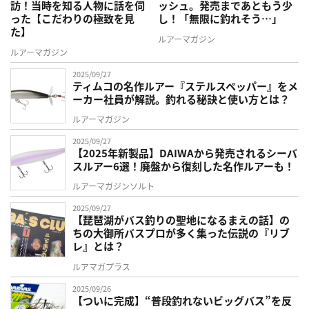
訪！当時を知る人物に話を伺
ッシュ。発売まであともう少
った【こだわりの極致を見
し！「無限に釣れそう…」
た】
ルアーマガジン
ルアーマガジン
2025/09/27
ティムコの名作ルアー『ステルスペッパー』をメ
ーカー社員が解説。釣れる秘訣と使い方とは？
ルアーマガジン
2025/09/27
【2025年新製品】DAIWAから発売されるシーバ
スルアー6選！廃盤から復刻した名作ルアーも！
ルアーマガジンソルト
2025/09/27
【琵琶湖がバス釣りの聖地になるまえの話】の
ちの大御所バスプロが多く集った伝説の『リブ
レ』とは？
ルアマガプラス
2025/09/26
【ついに完成】“普段釣れないビッグバス”を反