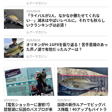
ルアーマガジン
2025/09/28
「ライバルが2人、なかなか勝たせてくれな
い…」減水はやばいレベルに。それでも秋らし
いクランキングは必須！
ルアーマガジン
2025/09/28
オリキンがH-1GPXを振り返る！苦手意識のあっ
た芦ノ湖で有効だったルアーは？
ルアーマガジン
2025/09/28
2025/09/27
【電気ショッカーに激怒⁉】
話題の新作ルアーでビッグバ
琵琶湖に伝説のバスプロが来
ス降臨！40アップもバイトラ