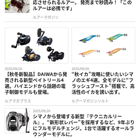
応させられるルアー。 発売まで秒読み！「この
ルアーは必携です」
ルアーマガジン
2025/09/26
2025/09/26
【秋冬新製品】DAIWAから発
“秋イカ”攻略に使いたいシマ
売される新型ベイトリール4
ノのエギ4選。全モデルに“フ
選。ハイエンドから話題の電
ラッシュブースト”搭載で、高
子制御モデルも登場。
活性のイカを誘い出す。
ルアマガプラス
ルアーマガジンソルト
2025/09/26
シマノから登場する新型『テクニカルリー
ル』。“新形状レバー”を採用するなど、9年ぶり
にフルモデルチェンジ。1台で活躍するオールラ
ウンダーモデルに。