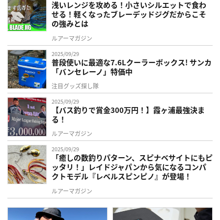
浅いレンジを攻める！小さいシルエットで食わ
せる！軽くなったブレーデッドジグだからこそ
の強みとは
ルアーマガジン
2025/09/29
普段使いに最適な7.6Lクーラーボックス! サンカ
「バンセレーノ」特価中
注目グッズ探し隊
2025/09/29
【バス釣りで賞金300万円！】霞ヶ浦最強決ま
る！
ルアーマガジン
2025/09/29
「癒しの数釣りパターン、スピナベサイトにもピ
ッタリ！」レイドジャパンから気になるコンパ
クトモデル『レベルスピンピノ』が登場！
ルアーマガジン