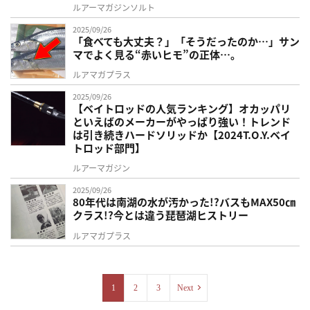
ルアーマガジンソルト
2025/09/26
「食べても大丈夫？」「そうだったのか…」サン
マでよく見る“赤いヒモ”の正体…。
ルアマガプラス
2025/09/26
【ベイトロッドの人気ランキング】オカッパリ
といえばのメーカーがやっぱり強い！トレンド
は引き続きハードソリッドか【2024T.O.Y.ベイ
トロッド部門】
ルアーマガジン
2025/09/26
80年代は南湖の水が汚かった!?バスもMAX50㎝
クラス!?今とは違う琵琶湖ヒストリー
ルアマガプラス
1
2
3
Next