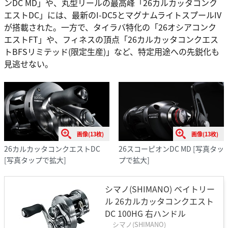
ンDC MD」や、丸型リールの最高峰「26カルカッタコンク
エストDC」には、最新のI-DC5とマグナムライトスプールIV
が搭載された。一方で、タイラバ特化の「26オシアコンク
エストFT」や、フィネスの頂点「26カルカッタコンクエス
トBFSリミテッド(限定生産)」など、特定用途への先鋭化も
見逃せない。
画像(13枚)
画像(13枚)
26カルカッタコンクエストDC
26スコーピオンDC MD
[写真タッ
[写真タップで拡大]
プで拡大]
シマノ(SHIMANO) ベイトリー
ル 26カルカッタコンクエスト
DC 100HG 右ハンドル
シマノ(SHIMANO)