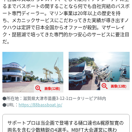
るまでバスボートの関することなら何でも自社完結のバスボ
ート専門ディーラー。マリン事業は20年以上の歴史を持
ち、メカニックサービスにこだわってきた実績が導き出すノ
ウハウは定評で日本全国からオファーが殺到。マザーレイ
ク・琵琶湖で培ってきた専門的かつ安心のサービスに要注目
だ。
画像(12枚)
画像(12枚)
●所在地：滋賀県大津市苗鹿3-12-1ロータリーピア88内
●URL：
https://88bassboat.jp/
サポートプロは当企画で登場する樋口達也&梶原智寛の
両名を含む少数精鋭の4選手。MBFT大会運営に携わ