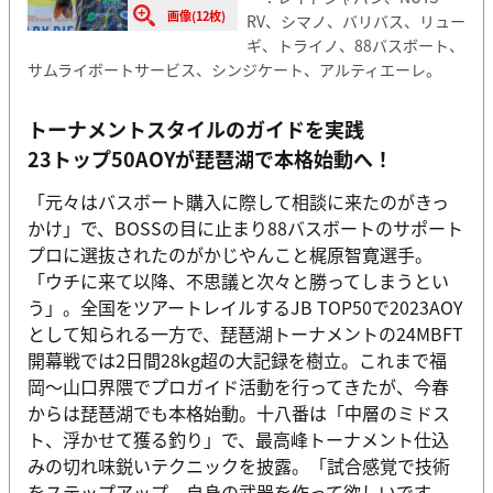
画像(12枚)
RV、シマノ、バリバス、リュー
ギ、トライノ、88バスボート、
サムライボートサービス、シンジケート、アルティエーレ。
トーナメントスタイルのガイドを実践
23トップ50AOYが琵琶湖で本格始動へ！
「元々はバスボート購入に際して相談に来たのがきっ
かけ」で、BOSSの目に止まり88バスボートのサポート
プロに選抜されたのがかじやんこと梶原智寛選手。
「ウチに来て以降、不思議と次々と勝ってしまうとい
う」。全国をツアートレイルするJB TOP50で2023AOY
として知られる一方で、琵琶湖トーナメントの24MBFT
開幕戦では2日間28kg超の大記録を樹立。これまで福
岡〜山口界隈でプロガイド活動を行ってきたが、今春
からは琵琶湖でも本格始動。十八番は「中層のミドス
ト、浮かせて獲る釣り」で、最高峰トーナメント仕込
みの切れ味鋭いテクニックを披露。「試合感覚で技術
をステップアップ。自身の武器を作って欲しいです