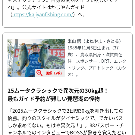
ね」。公式サイトはかじやんガイド
（
https://kajiyanfishing.com/
）へ。
米山 悟（よねやま・さとる）
1988年11月6日生まれ（37
歳）、鳥取県出身・滋賀県在
住。スポンサー：DRT、エレク
トリック、プロトレック（カシ
画像(12枚)
オ）。
25ムータクラシックで異次元の30kg超！
最もガイド予約が難しい琵琶湖の怪物
「2025ムータクラシックで2日間30kgを叩き出しての
優勝。釣りのスタイルがダイナミックで、でかいバス
しか求めてない。もはや異次元！」。88バスボートチ
ャンネルでのインタビューでBOSSが驚きを覚えたとい