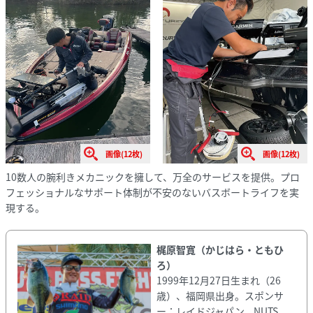
画像(12枚)
画像(12枚)
10数人の腕利きメカニックを擁して、万全のサービスを提供。プロ
フェッショナルなサポート体制が不安のないバスボートライフを実
現する。
梶原智寛（かじはら・ともひ
ろ）
1999年12月27日生まれ（26
歳）、福岡県出身。スポンサ
ー：レイドジャパン、NUTS