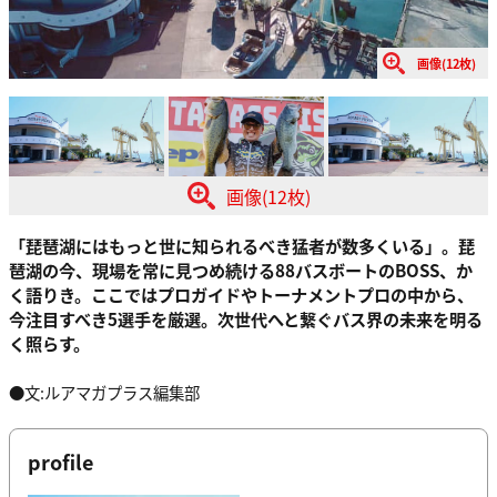
画像(12枚)
画像(12枚)
「琵琶湖にはもっと世に知られるべき猛者が数多くいる」。琵
琶湖の今、現場を常に見つめ続ける88バスボートのBOSS、か
く語りき。ここではプロガイドやトーナメントプロの中から、
今注目すべき5選手を厳選。次世代へと繋ぐバス界の未来を明る
く照らす。
●文:ルアマガプラス編集部
profile