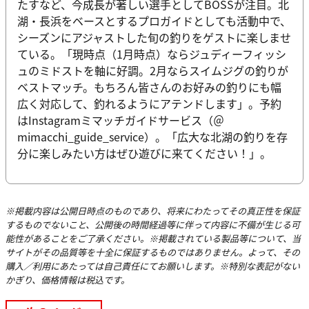
たすなど、今成長が著しい選手としてBOSSが注目。北
湖・長浜をベースとするプロガイドとしても活動中で、
シーズンにアジャストした旬の釣りをゲストに楽しませ
ている。「現時点（1月時点）ならジュディーフィッシ
ュのミドストを軸に好調。2月ならスイムジグの釣りが
ベストマッチ。もちろん皆さんのお好みの釣りにも幅
広く対応して、釣れるようにアテンドします」。予約
はInstagramミマッチガイドサービス（＠
mimacchi_guide_service）。「広大な北湖の釣りを存
分に楽しみたい方はぜひ遊びに来てください！」。
※掲載内容は公開日時点のものであり、将来にわたってその真正性を保証
するものでないこと、公開後の時間経過等に伴って内容に不備が生じる可
能性があることをご了承ください。※掲載されている製品等について、当
サイトがその品質等を十全に保証するものではありません。よって、その
購入／利用にあたっては自己責任にてお願いします。※特別な表記がない
かぎり、価格情報は税込です。