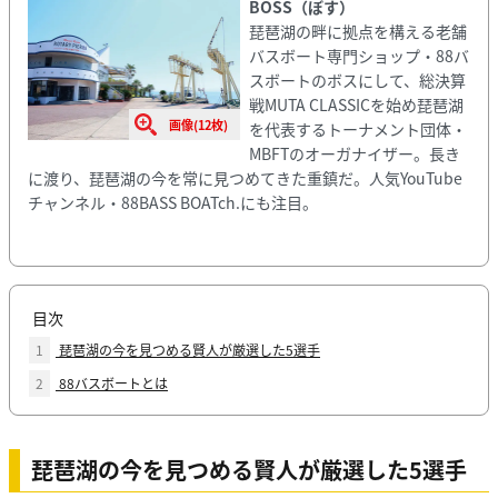
BOSS（ぼす）
琵琶湖の畔に拠点を構える老舗
バスボート専門ショップ・88バ
スボートのボスにして、総決算
戦MUTA CLASSICを始め琵琶湖
画像(12枚)
を代表するトーナメント団体・
MBFTのオーガナイザー。長き
に渡り、琵琶湖の今を常に見つめてきた重鎮だ。人気YouTube
チャンネル・88BASS BOATch.にも注目。
目次
1
琵琶湖の今を見つめる賢人が厳選した5選手
2
88バスボートとは
琵琶湖の今を見つめる賢人が厳選した5選手