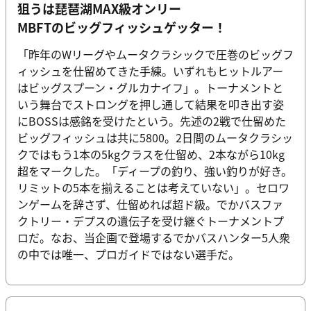
狙うは琵琶湖MAX級オンリー
MBFTのビッグフィッシュゲッター！
「昨年のWリーグやムータクラシックで圧巻のビッグフ
ィッシュを仕留めてきた手練。いずれもヒットルアー
はビッグスプーン・グルカナイフ」。トーナメントと
いう舞台でストロングを押し通して結果を叩き出す姿
にBOSSは感銘を受けたという。先述の2戦で仕留めた
ビッグフィッシュは共に5800。2日間のムータクラシッ
クではもう1本の5kgクラスを仕留め、2本ながら10kg
超をマークした。「ディープの釣り、強い釣りが好き。
リミットの5本を揃えることは考えていない」。セロワ
ンゲームを辞さず、仕留めれば超ド級。でかバスファ
クトリー・デプスの遺伝子を受け継ぐトーナメントプ
ロだ。なお、当企画で登場するでかバスハンター5人衆
の中では唯一、プロガイドではない選手だ。