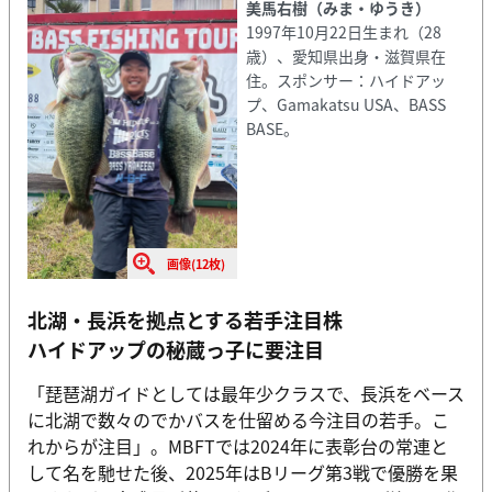
美馬右樹（みま・ゆうき）
1997年10月22日生まれ（28
歳）、愛知県出身・滋賀県在
住。スポンサー：ハイドアッ
プ、Gamakatsu USA、BASS
BASE。
画像(12枚)
北湖・長浜を拠点とする若手注目株
ハイドアップの秘蔵っ子に要注目
「琵琶湖ガイドとしては最年少クラスで、長浜をベース
に北湖で数々のでかバスを仕留める今注目の若手。こ
れからが注目」。MBFTでは2024年に表彰台の常連と
して名を馳せた後、2025年はBリーグ第3戦で優勝を果