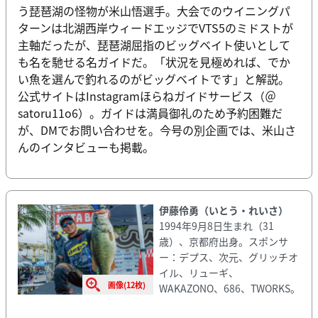
う琵琶湖の怪物が米山悟選手。大会でのウイニングパ
ターンは北湖西岸ウィードエッジでVTS5のミドストが
主軸だったが、琵琶湖屈指のビッグベイト使いとして
も名を馳せる名ガイドだ。「状況を見極めれば、でか
い魚を選んで釣れるのがビッグベイトです」と解説。
公式サイトはInstagramほらねガイドサービス（＠
satoru11o6）。ガイドは満員御礼のため予約困難だ
が、DMでお問い合わせを。今号の別企画では、米山さ
んのインタビューも掲載。
伊藤伶勇（いとう・れいさ）
1994年9月8日生まれ（31
歳）、京都府出身。スポンサ
ー：デプス、次元、グリッチオ
イル、リューギ、
画像(12枚)
WAKAZONO、686、TWORKS。