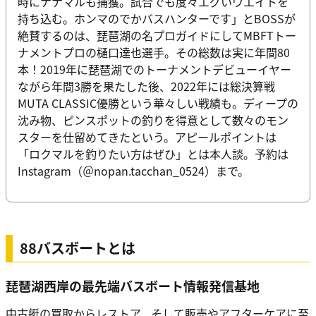
時にナナマルも捕獲。試合でも度々エグいウエイトを
持ち込む。ホンマのでかバスハンターです」とBOSSが
絶賛するのは、琵琶湖の名プロガイドにしてMBFTトー
ナメントプロの樋口達也選手。その総数は実に年間80
本！2019年に琵琶湖でのトーナメントデビューイヤー
ながら年間3勝を果たした後、2022年には総決算戦
MUTA CLASSIC優勝という華々しい戦績も。ディープの
沈み物、ピンスポットの釣りを得意として数々のモン
スターを仕留めてきたという。アピールポイントは
「ロクマルを釣りたい方はぜひ」とは本人談。予約は
Instagram（＠nopan.tacchan_0524）まで。
88バスボートとは
琵琶湖西岸の最先端バスボート情報発信基地
中古艇の買取からレストア、そして販売やアフターケアに至