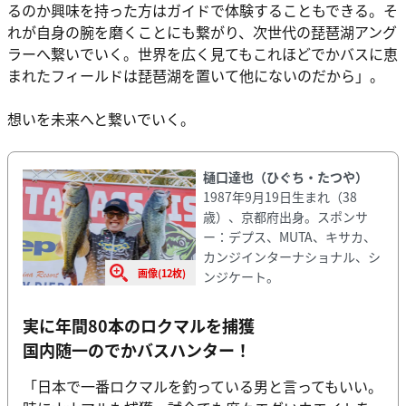
るのか興味を持った方はガイドで体験することもできる。そ
れが自身の腕を磨くことにも繋がり、次世代の琵琶湖アング
ラーへ繋いでいく。世界を広く見てもこれほどでかバスに恵
まれたフィールドは琵琶湖を置いて他にないのだから」。
想いを未来へと繋いでいく。
樋口達也（ひぐち・たつや）
1987年9月19日生まれ（38
歳）、京都府出身。スポンサ
ー：デプス、MUTA、キサカ、
カンジインターナショナル、シ
画像(12枚)
ンジケート。
実に年間80本のロクマルを捕獲
国内随一のでかバスハンター！
「日本で一番ロクマルを釣っている男と言ってもいい。