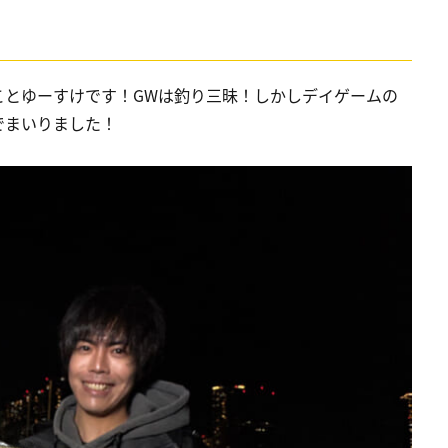
ことゆーすけです！GWは釣り三昧！しかしデイゲームの
でまいりました！