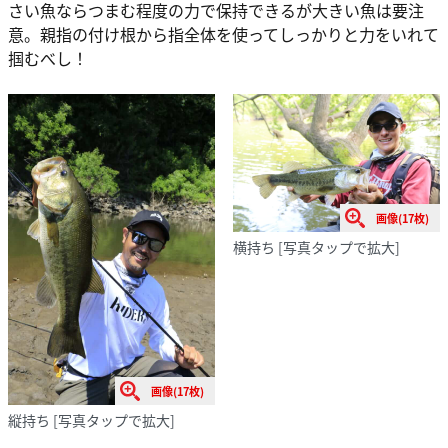
さい魚ならつまむ程度の力で保持できるが大きい魚は要注
意。親指の付け根から指全体を使ってしっかりと力をいれて
掴むべし！
画像(17枚)
横持ち
[写真タップで拡大]
画像(17枚)
縦持ち
[写真タップで拡大]