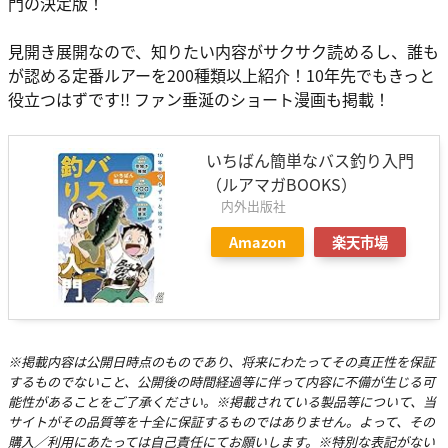
門の決定版！
見開き展開なので、知りたい内容がサクサク読めるし、誰も
が認める定番ルアーを200種類以上紹介！10年先でもきっと
役立つはずです!! ファン垂涎のショート漫画も掲載！
いちばん簡単なバス釣り入門
（ルアマガBOOKS）
内外出版社
Amazon
楽天市場
※掲載内容は公開日時点のものであり、将来にわたってその真正性を保証
するものでないこと、公開後の時間経過等に伴って内容に不備が生じる可
能性があることをご了承ください。※掲載されている製品等について、当
サイトがその品質等を十全に保証するものではありません。よって、その
購入／利用にあたっては自己責任にてお願いします。※特別な表記がない