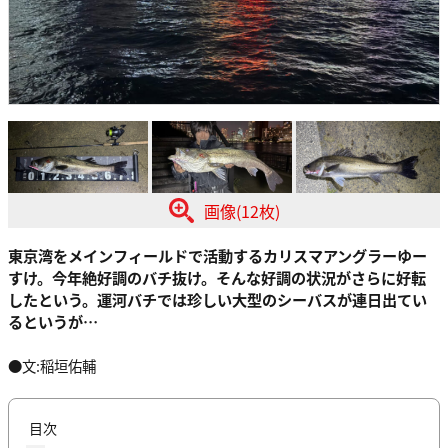
画像(12枚)
東京湾をメインフィールドで活動するカリスマアングラーゆー
すけ。今年絶好調のバチ抜け。そんな好調の状況がさらに好転
したという。運河バチでは珍しい
大型のシーバス
が連日出てい
るというが…
●文:稲垣佑輔
目次