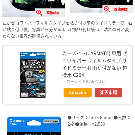
画像(8枚)
画像(8枚)
左がゼロワイパーフィルムタイプを貼り付け前のサイドミラーで、右
が貼り付け後。写真から分かるように貼り付け後は、晴れの日と変
わらない視界が確保されている。
カーメイト(CARMATE) 車用 ゼ
ロワイパー フィルムタイプ サ
イドミラー用 雨が付かない 超
撥水 C204
カーメイト(CARMATE)
Amazon
楽天市場
●サイズ：135×85mm ●入数：
2枚 ●価格：¥2,580