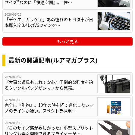
サイズ”なのに『快適空間』。“住…
2026/05/22
「デケエ、カッケェ」あの憧れのトヨタ車が日
本導入!? 3.4LのV6ツインタ…
もっと見る
最新の関連記事(ルアマガプラス)
2026/08/07
『大事な道具もこれで安心』圧倒的な強度を誇
るタックルバッグがシマノから発売。…
2026/08/06
完全に『別物』。10年の時を経て進化したシマ
ノのラインが凄い。スペクトラ採用…
2026/08/06
『このサイズ感が欲しかった』小型スプリット
リングも楽々開閉できるプライヤーが…