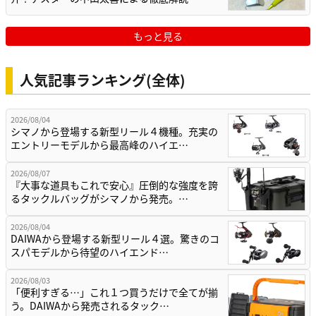
もっと見る
人気記事ランキング(全体)
2026/08/04
シマノから登場する新型リール４機種。充実の
エントリーモデルから最高峰のハイエ…
2026/08/07
『大事な道具もこれで安心』圧倒的な強度を誇
るタックルバッグがシマノから発売。…
2026/08/04
DAIWAから登場する新型リール４選。驚きのコ
スパモデルから待望のハイエンド…
2026/08/03
「便利すぎる…」これ１つ買うだけで全てが揃
う。DAIWAから発売されるタック…