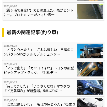
2026/08/07
【霞ヶ浦で異変!?】カビの生えた小魚がヒント
に…。プロトミノーがハマり45セ…
最新の関連記事(釣り車)
2026/06/19
「とうとう出た！」「これは嬉しい」日産のコ
ンパクトSUVがフルモデルチェンジ…
2026/05/29
「マジで出た」「カッコイイわ」トヨタの新型
ピックアップトラック。『2.8Lデ…
2026/05/29
「待ってました」「ようやくだね」マツダの
『ド定番SUV』が新登場。9年ぶりの…
2026/05/26
「これは欲しいわ」「もはや家じゃん」“街乗り