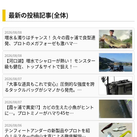
最新の投稿記事(全体)
2026/08/08
増水＆濁りはチャンス！ 久々の霞ヶ浦で良型連
発、プロトのメガフォーゼも激ハマ…
2026/08/08
【河口湖】増水でシャローが熱い！ モンスター
級も健在、トップ＆サイトで狙え！…
2026/08/07
『大事な道具もこれで安心』圧倒的な強度を誇
るタックルバッグがシマノから発売。…
2026/08/07
【霞ヶ浦で異変!?】カビの生えた小魚がヒント
に…。プロトミノーがハマり45セ…
2026/08/06
テンフィートアンダーの新製品やプロトを紹
介！テスターの中山太喜による徹底解説…