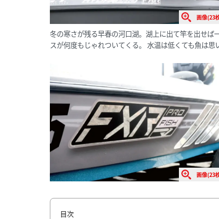
画像(23枚
冬の寒さが残る早春の河口湖。湖上に出て竿を出せば一
スが何度もじゃれついてくる。 水温は低くても魚は思
画像(23枚
目次