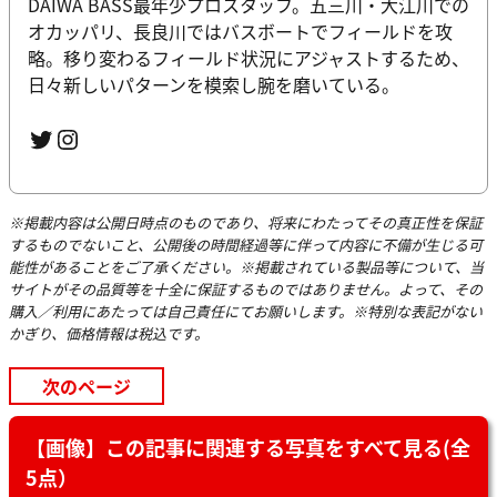
DAIWA BASS最年少プロスタッフ。五三川・大江川での
オカッパリ、長良川ではバスボートでフィールドを攻
略。移り変わるフィールド状況にアジャストするため、
日々新しいパターンを模索し腕を磨いている。
Twitter
Instagram
※掲載内容は公開日時点のものであり、将来にわたってその真正性を保証
するものでないこと、公開後の時間経過等に伴って内容に不備が生じる可
能性があることをご了承ください。※掲載されている製品等について、当
サイトがその品質等を十全に保証するものではありません。よって、その
購入／利用にあたっては自己責任にてお願いします。※特別な表記がない
かぎり、価格情報は税込です。
次のページ
【画像】この記事に関連する写真をすべて見る(全
5点）