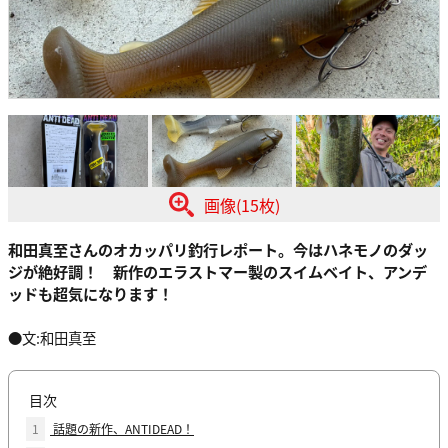
画像(15枚)
和田真至さんのオカッパリ釣行レポート。今はハネモノのダッ
ジが絶好調！ 新作のエラストマー製のスイムベイト、アンデ
ッドも超気になります！
●文:和田真至
目次
1
話題の新作、ANTIDEAD！