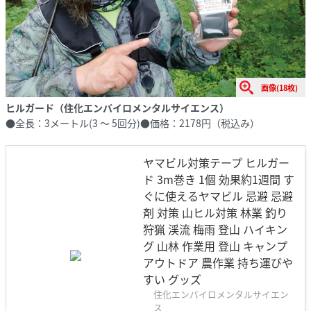
画像(18枚)
ヒルガード（住化エンバイロメンタルサイエンス）
●全長：3メートル(3 ～ 5回分)●価格：2178円（税込み）
ヤマビル対策テープ ヒルガー
ド 3m巻き 1個 効果約1週間 す
ぐに使えるヤマビル 忌避 忌避
剤 対策 山ヒル対策 林業 釣り
狩猟 渓流 梅雨 登山 ハイキン
グ 山林 作業用 登山 キャンプ
アウトドア 農作業 持ち運びや
すい グッズ
住化エンバイロメンタルサイエン
ス