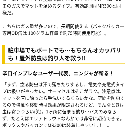
缶のガスでマットを温めるタイプ。有効範囲はMR300と同
様だ。
こちらはガス量が多いので、長期間使える（バックパッカー
専用OD缶は 100グラム容量で約75時間使用可能）。
駐車場でもボートでも…もちろんオカッパリ
も！屋外防虫は釣り人を救う!!
辛口インプレなユーザー代表、ニンジャが斬る！
「まず、塗る防虫は汗で落ちたりするし、電気や充電式タイ
プは扱いがやっかい。サーマセルはそこがラク。注意点は、
マットを直に触ったら手洗いするくらいかな。空間を防虫す
るので強風や移動時は効果が限定されるけど、そんなときは
虫は寄りづらい(笑)。1ヶ所に留まる釣り…バスのみなら
ず、たとえばエリアトラウトなんかでは非常に期待できる。
ボックスやバッカンにMR300は装着しやすいし！」。