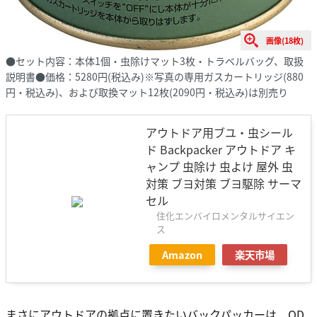
画像(18枚)
●セット内容：本体1個・虫除けマット3枚・トラベルバッグ、取扱
説明書●価格：5280円(税込み)※写真の専用ガスカートリッジ(880
円・税込み)、および取換マット12枚(2090円・税込み)は別売り
アウトドア用ブユ・虫シール
ド Backpacker アウトドア キ
ャンプ 虫除け 虫よけ 屋外 虫
対策 ブヨ対策 ブヨ駆除 サーマ
セル
住化エンバイロメンタルサイエン
ス
Amazon
楽天市場
まさにアウトドアの拠点に置きたいバックパッカーは、OD