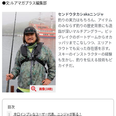
●文:ルアマガプラス編集部
センドウタカシakaニンジャ
釣りの実力はもちろん、アイテム
のみならず釣りの歴史背景にも造
詣が深いマルチアングラー。ビッ
グレイクのボートゲームからオカ
ッパリまでこなしつつ、エリアト
ラウトでも尖った存在感を示す。
スキーのインストラクターの経験
も生かし、釣りを伝える技術もピ
カイチだ。
画像(18枚)
目次
1
辛口インプレなユーザー代表、ニンジャが斬る！