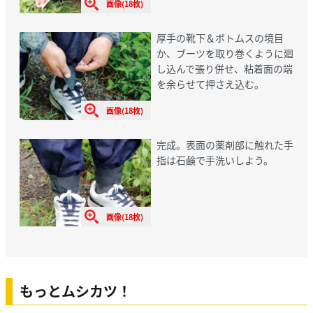
画像(18枚)
厚手の靴下＆ボトムスの境目
か、ブーツを取り巻くように廻
し込んで張り併せ、粘着面の端
を余らせて押さえ込む。
画像(18枚)
完成。表面の薬剤部に触れた手
指は石鹸で手洗いしよう。
画像(18枚)
もっとムシカツ！