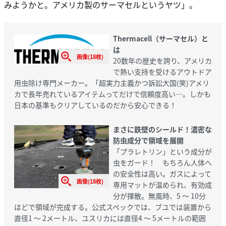
みようかと。アメリカ製のサーマセルというヤツ」。
Thermacell（サーマセル）と
は
画像(18枚)
20数年の歴史を誇り、アメリカ
で熱い支持を受けるアウトドア
用虫除け専門メーカー。「超実力主義かつ訴訟大国(笑)アメリ
カで長年売れているアイテムってだけで信頼度高い…。しかも
日本の基準もクリアしているのだから安心できる！
まさに鉄壁のシールド！濃密な
防虫成分で領域を展開
「プラレトリン」という成分が
虫をガード！ もちろん人体へ
の安全性は高い。ガスによって
画像(18枚)
専用マットが温められ、有効成
分が揮散。無風時、5 ～ 10分
ほどで領域が完成する。公式スペックでは、ブユでは装置から
直径1 ～ 2メートル、ユスリカには直径4 ～ 5メートルの範囲