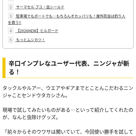
2
サーマセル ブユ・虫シールド
3
駐車場でもボートでも…もちろんオカッパリも！屋外防虫は釣り人
を救う!!
4
【2026NEW】ヒルガード
5
もっとムシカツ！
辛口インプレなユーザー代表、ニンジャが斬
る！
タックルやルアー、ウエアやギアまでとことんこだわるニン
ジャことセンドウタカシさん。
現場で試してみたいものがある…といって紹介してくれたの
が、なんと虫除けグッズ。
「前々からそのウワサは聞いていて、今回使い勝手を試して