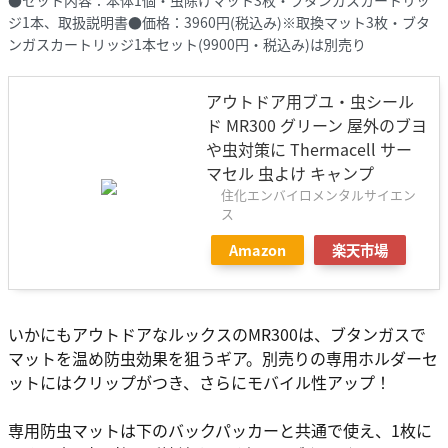
●セット内容：本体1個・虫除けマット3枚・ブタンガスカートリッ
ジ1本、取扱説明書●価格：3960円(税込み)※取換マット3枚・ブタ
ンガスカートリッジ1本セット(9900円・税込み)は別売り
アウトドア用ブユ・虫シール
ド MR300 グリーン 屋外のブヨ
や虫対策に Thermacell サー
マセル 虫よけ キャンプ
住化エンバイロメンタルサイエン
ス
Amazon
楽天市場
いかにもアウトドアなルックスのMR300は、ブタンガスで
マットを温め防虫効果を狙うギア。別売りの専用ホルダーセ
ットにはクリップがつき、さらにモバイル性アップ！
専用防虫マットは下のバックパッカーと共通で使え、1枚に