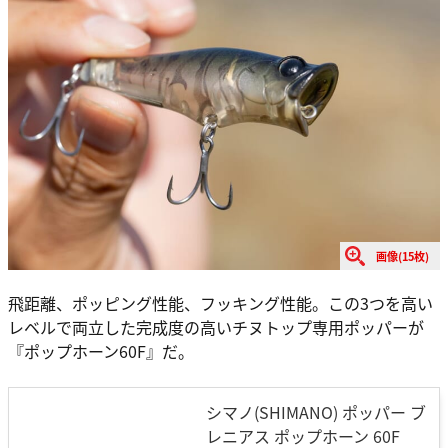
画像(15枚)
飛距離、ポッピング性能、フッキング性能。この3つを高い
レベルで両立した完成度の高いチヌトップ専用ポッパーが
『ポップホーン60F』だ。
シマノ(SHIMANO) ポッパー ブ
レニアス ポップホーン 60F