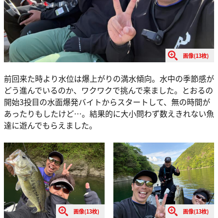
画像(13枚)
前回来た時より水位は爆上がりの満水傾向。水中の季節感が
どう進んでいるのか、ワクワクで挑んで来ました。とおるの
開始3投目の水面爆発バイトからスタートして、無の時間が
あったりもしたけど…。結果的に大小問わず数えきれない魚
達に遊んでもらえました。
画像(13枚)
画像(13枚)