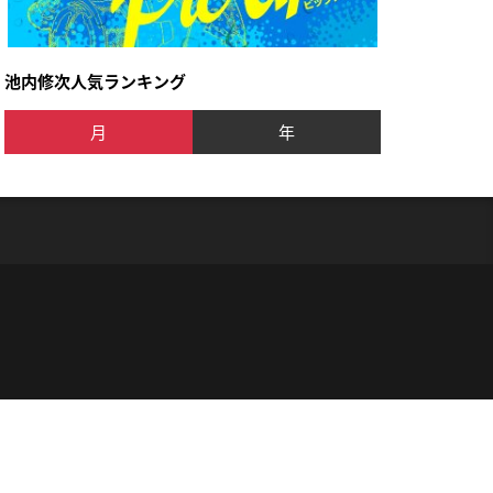
池内修次人気ランキング
月
年