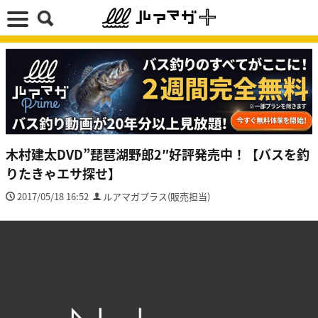
木村建太DVD”琵琶湖野郎2″好評発売中！【バスを釣
りたきゃエサ探せ】
2017/05/18 16:52
ルアマガプラス(販売担当)