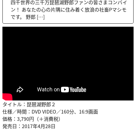
四千世界の三千万琵琶湖野郎ファンの皆さまコンバイ
ン！ あなたの心の片隅に住み着く放浪の社畜Pマシモ
です。 野郎 […]
タイトル：琵琶湖野郎２
仕様／時間：DVD VIDEO／160分、16:9画面
価格：3,790円（＋消費税）
発売日：2017年4月28日